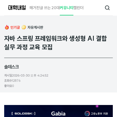
대
매거진
글 쓰는 20대
커뮤니티
캘린더
검
학
색
내
일
인기글
자유게시판
자바 스프링 프레임워크와 생성형 AI 결합
실무 과정 교육 모집
솔데스크
게시일
2026-03-30 오후 4:24:52
조회수
12876
좋아요
0