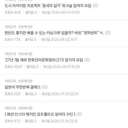
댓
도시 아카이빙 프로젝트 '동네의 일각' 워크숍 참여자 모집
(0)
글
조회수
808
좋아요
0
게시일
2026.08.03 01:55
카테고리
자유게시판
댓
펀런도 좋지만 배울 수 있는 러닝크루 없을까? 바로 "엔퍼센트" 🏃
(0)
글
조회수
778
좋아요
0
게시일
2026.08.02 19:11
카테고리
자유게시판
댓
'27년 1월 해외 한류언어문화캠프(2기) 참가자 모집
(0)
글
조회수
1069
좋아요
0
게시일
2026.08.01 15:30
카테고리
자유게시판
댓
일본어 무한반복 클래스
(0)
글
조회수
1021
좋아요
0
게시일
2026.07.31 22:37
카테고리
자유게시판
댓
[ 패션 인스타 매거진 포트폴리오 참여자 구인 ]
(0)
글
조회수
972
좋아요
0
게시일
2026.07.31 22:12