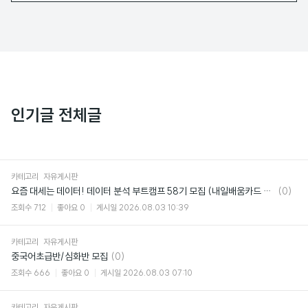
인기글 전체글
카테고리
자유게시판
댓
요즘 대세는 데이터! 데이터 분석 부트캠프 58기 모집 (내일배움카드 95% 국비지원)
(0)
글
조회수
712
좋아요
0
게시일
2026.08.03 10:39
카테고리
자유게시판
댓
중국어초급반/심화반 모집
(0)
글
조회수
666
좋아요
0
게시일
2026.08.03 07:10
카테고리
자유게시판