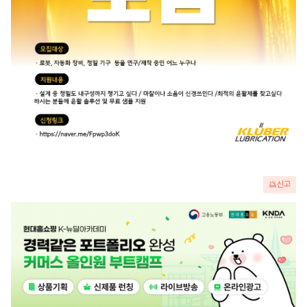
신고
광
고
배
너