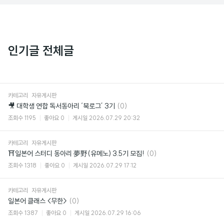
인기글 전체글
카테고리
자유게시판
댓
🎥 대학생 연합 독서동아리 ‘북로그’ 3기
(0)
글
조회수
1195
좋아요
0
게시일
2026.07.29 20:32
카테고리
자유게시판
댓
⛩일본어 스터디 동아리 夢野(유메노) 3.5기 모집!
(0)
글
조회수
1318
좋아요
0
게시일
2026.07.29 17:12
카테고리
자유게시판
댓
일본어 클래스 <무한>
(0)
글
조회수
1387
좋아요
0
게시일
2026.07.29 16:06