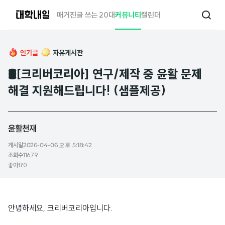
대
매거진
글 쓰는 20대
커뮤니티
캘린더
검
학
색
내
일
인기글
자유게시판
🛢️[크리버코리아] 연구/제작 중 윤활 문제
해결 지원해드립니다! (샘플제공)
윤활천재
게시일
2026-04-06 오후 5:18:42
조회수
11679
좋아요
0
안녕하세요, 크리버코리아입니다.