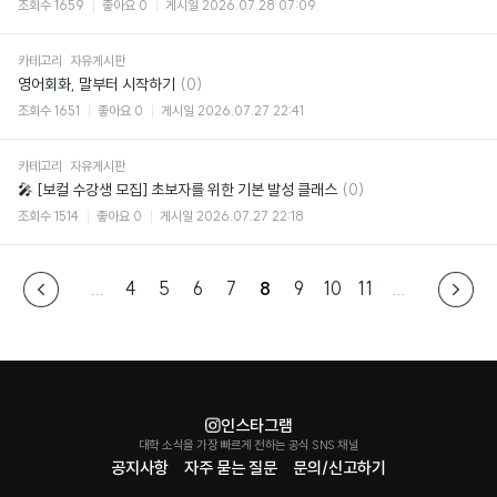
조회수
1659
좋아요
0
게시일
2026.07.28 07:09
카테고리
자유게시판
댓
영어회화, 말부터 시작하기
(0)
글
조회수
1651
좋아요
0
게시일
2026.07.27 22:41
카테고리
자유게시판
댓
🎤 [보컬 수강생 모집] 초보자를 위한 기본 발성 클래스
(0)
글
조회수
1514
좋아요
0
게시일
2026.07.27 22:18
...
4
5
6
7
8
9
10
11
...
인스타그램
대학 소식을 가장 빠르게 전하는 공식 SNS 채널
공지사항
자주 묻는 질문
문의/신고하기