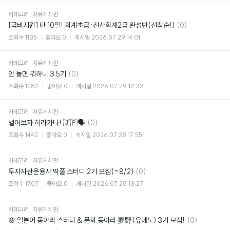
카테고리
자유게시판
댓
[국비지원] 단 10일! 회계초급·전산회계2급 완성반(선착순!)
(0)
글
조회수
1135
좋아요
0
게시일
2026.07.29 14:01
카테고리
자유게시판
댓
안 놀면 뭐하니 3.5기
(0)
글
조회수
1282
좋아요
0
게시일
2026.07.29 12:32
카테고리
자유게시판
댓
뱉어보자 히라가나! 🇯🇵🗣️
(0)
글
조회수
1442
좋아요
0
게시일
2026.07.28 17:55
카테고리
자유게시판
댓
투자자산운용사 딱풀 스터디 2기 모집(~8/2)
(0)
글
조회수
1707
좋아요
0
게시일
2026.07.28 13:27
카테고리
자유게시판
댓
🌸 일본어 동아리 스터디 & 문화 동아리 夢野(유메노) 3기 모집!
(0)
글