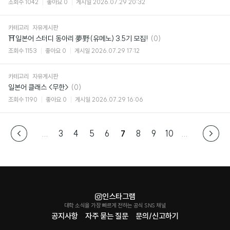
조회수
1042
좋아요
0
게시일
2026.07.29 20:32
카테고리
자유게시판
댓
⛩일본어 스터디 동아리 夢野(유메노) 3.5기 모집!
(0)
글
조회수
1153
좋아요
0
게시일
2026.07.29 17:12
카테고리
자유게시판
댓
일본어 클래스 <무한>
(0)
글
조회수
1190
좋아요
0
게시일
2026.07.29 16:06
...
3
4
5
6
7
8
9
10
...
인스타그램
대학 소식을 가장 빠르게 전하는 공식 SNS 채널
공지사항
자주 묻는 질문
문의/신고하기