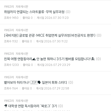
카테고리
자유게시판
댓
취업까지 연결되는 스마트물류·무역 실무과정
(0)
글
조회수
1450
좋아요
0
게시일
2026.07.30 11:23
카테고리
자유게시판
댓
[국비지원] 글로벌 관광·MICE 취업연계 실무과정(비전공자도 환영!)
(0)
글
조회수
1132
좋아요
0
게시일
2026.07.30 11:22
카테고리
자유게시판
댓
친목 여행 연합동아리🌊 안 놀면 뭐하니 3.5기 멤버를 모집합니다!🏝
(0)
글
조회수
1233
좋아요
0
게시일
2026.07.29 23:29
카테고리
자유게시판
댓
뱉어보자 히라가나! 🇯🇵🗣️ 일본어 회화 스터디
(0)
글
조회수
1164
좋아요
0
게시일
2026.07.29 22:58
카테고리
자유게시판
댓
🎥 대학생 연합 독서동아리 ‘북로그’ 3기
(0)
글