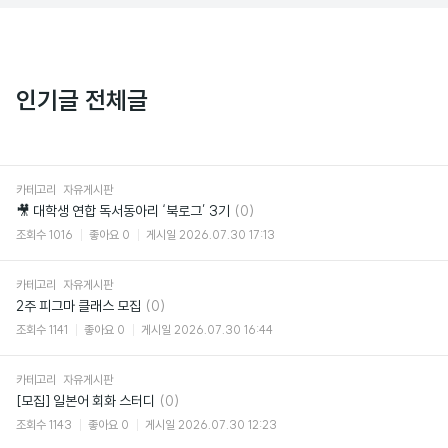
인기글 전체글
카테고리
자유게시판
댓
🎥 대학생 연합 독서동아리 ‘북로그’ 3기
(0)
글
조회수
1016
좋아요
0
게시일
2026.07.30 17:13
카테고리
자유게시판
댓
2주 피그마 클래스 모집
(0)
글
조회수
1141
좋아요
0
게시일
2026.07.30 16:44
카테고리
자유게시판
댓
[모집] 일본어 회화 스터디
(0)
글
조회수
1143
좋아요
0
게시일
2026.07.30 12:23