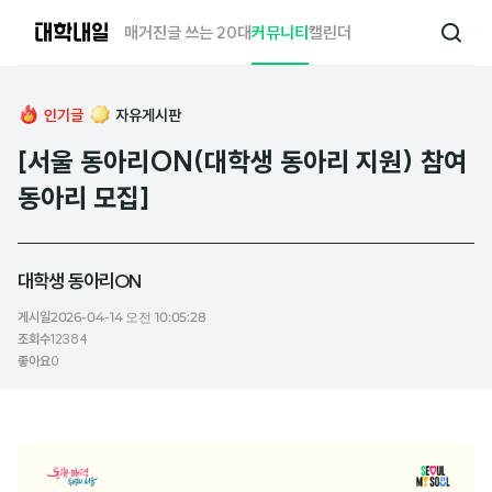
대
매거진
글 쓰는 20대
커뮤니티
캘린더
검
학
색
내
일
인기글
자유게시판
[서울 동아리ON(대학생 동아리 지원) 참여
동아리 모집]
대학생 동아리ON
게시일
2026-04-14 오전 10:05:28
조회수
12384
좋아요
0