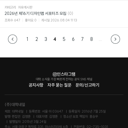
카테고리
자유게시판
댓
2026년 제16기 디자인맵 서포터즈 모집
(0)
글
조회수
647
좋아요
0
게시일
2026.08.04 11:13
1
2
3
4
5
6
7
8
...
인스타그램
대학 소식을 가장 빠르게 전하는 공식 SNS 채널
공지사항
자주 묻는 질문
문의/신고하기
(주)대학내일
제호: 대학내일
등록번호: 서울 아 03647
등록일자: 2016년 7월 25일
발행·편집인: 김영훈
대표자명: 김영훈
청소년 보호 책임자: 홍승우
발행일자: 2015년 3월 24일
주소: 서울 마포구 독막로 331, 마스터즈타워 6층
전화번호: 02-735-1031