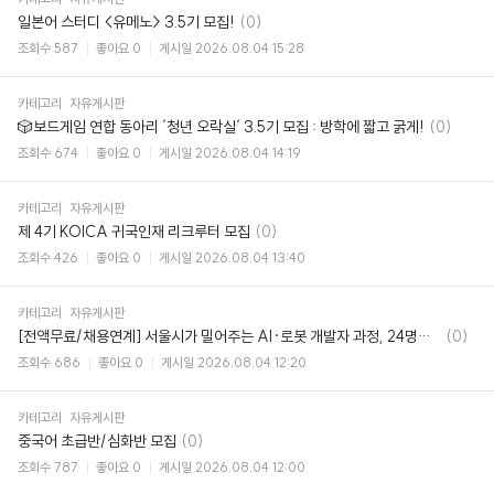
댓
일본어 스터디 <유메노> 3.5기 모집!
(0)
글
조회수
587
좋아요
0
게시일
2026.08.04 15:28
카테고리
자유게시판
댓
🎲보드게임 연합 동아리 ‘청년 오락실‘ 3.5기 모집 : 방학에 짧고 굵게!
(0)
글
조회수
674
좋아요
0
게시일
2026.08.04 14:19
카테고리
자유게시판
댓
제 4기 KOICA 귀국인재 리크루터 모집
(0)
글
조회수
426
좋아요
0
게시일
2026.08.04 13:40
카테고리
자유게시판
댓
[전액무료/채용연계] 서울시가 밀어주는 AI·로봇 개발자 과정, 24명만 뽑아요 🤖
(0)
글
조회수
686
좋아요
0
게시일
2026.08.04 12:20
카테고리
자유게시판
댓
중국어 초급반/심화반 모집
(0)
글
조회수
787
좋아요
0
게시일
2026.08.04 12:00