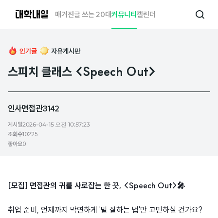
대
매거진
글 쓰는 20대
커뮤니티
캘린더
검
학
색
내
일
인기글
자유게시판
스피치 클래스 <Speech Out>
인사면접관3142
게시일
2026-04-15 오전 10:57:23
조회수
10225
좋아요
0
[모집] 면접관의 귀를 사로잡는 한 끗, <Speech Out>🎤
취업 준비, 언제까지 막연하게 '말 잘하는 법'만 고민하실 건가요?