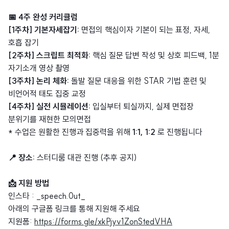
📅 4주 완성 커리큘럼
[1주차]
기본자세잡기:
면접의 핵심이자 기본이 되는 표정, 자세,
호흡 잡기
[2주차] 스크립트 최적화:
핵심 질문 답변 작성 및 상호 피드백, 1분
자기소개 영상 촬영
[3주차] 논리 체화:
돌발 질문 대응을 위한 STAR 기법 훈련 및
비언어적 태도 집중 교정
[4주차] 실전 시뮬레이션:
입실부터 퇴실까지, 실제 면접장
분위기를 재현한 모의면접
* 수업은 원활한 진행과 집중력을 위해
1:1, 1:2
로 진행됩니다
📍 장소:
스터디룸 대관 진행 (추후 공지)
📩 지원 방법
인스타 : _speech.0ut_
아래의 구글폼 링크를 통해 지원해 주세요
지원폼:
https://forms.gle/xkPjyv1ZonStedVHA