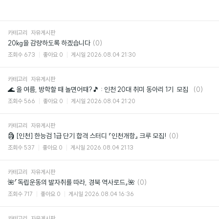
카테고리
자유게시판
댓
20kg을 감량하도록 하겠습니다
(0)
글
조회수
673
좋아요
0
게시일
2026.08.04 21:30
카테고리
자유게시판
댓
🌊 올 여름, 방학할 때 놀면어때?🎵 : 인천 20대 취미 동아리 1기 모집
(0)
글
조회수
566
좋아요
0
게시일
2026.08.04 21:20
카테고리
자유게시판
댓
🗿 [인천] 한능검 1급 단기 합격 스터디 『인천개항』 크루 모집!
(0)
글
조회수
537
좋아요
0
게시일
2026.08.04 21:13
카테고리
자유게시판
댓
🌺「독립운동의 발자취를 따라, 경북 역사로드」🌺
(0)
글
조회수
717
좋아요
0
게시일
2026.08.04 16:36
카테고리
자유게시판