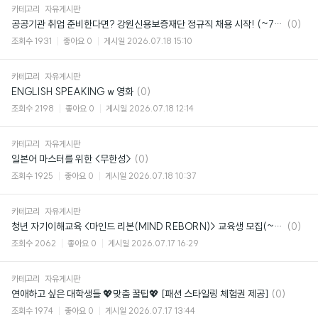
카테고리
자유게시판
댓
공공기관 취업 준비한다면? 강원신용보증재단 정규직 채용 시작! (~7/27)
(0)
글
조회수
1931
좋아요
0
게시일
2026.07.18 15:10
카테고리
자유게시판
댓
ENGLISH SPEAKING w 영화
(0)
글
조회수
2198
좋아요
0
게시일
2026.07.18 12:14
카테고리
자유게시판
댓
일본어 마스터를 위한 <무한성>
(0)
글
조회수
1925
좋아요
0
게시일
2026.07.18 10:37
카테고리
자유게시판
댓
청년 자기이해교육 <마인드 리본(MIND REBORN)> 교육생 모집(~7/30)
(0)
글
조회수
2062
좋아요
0
게시일
2026.07.17 16:29
카테고리
자유게시판
댓
연애하고 싶은 대학생들 💖맞춤 꿀팁💖 [패션 스타일링 체험권 제공]
(0)
글
조회수
1974
좋아요
0
게시일
2026.07.17 13:44