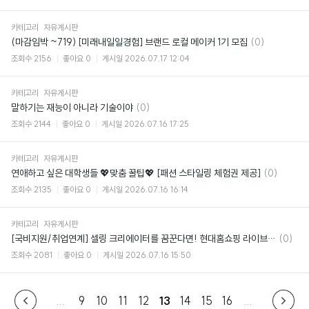
카테고리
자유게시판
댓
(마감임박 ~719) [미래내일일경험] 브랜드 로컬 메이커 1기 모집
(0)
글
조회수
2156
좋아요
0
게시일
2026.07.17 12:04
카테고리
자유게시판
댓
말하기는 재능이 아니라 기술이야
(0)
글
조회수
2144
좋아요
0
게시일
2026.07.16 17:25
카테고리
자유게시판
댓
연애하고 싶은 대학생들 💖맞춤 꿀팁💖 [패션 스타일링 체험권 제공]
(0)
글
조회수
2135
좋아요
0
게시일
2026.07.16 16:14
카테고리
자유게시판
댓
[국비지원/취업연계] 셀링 크리에이터를 꿈꾼다면! 현대홈쇼핑 라이브커머스 과정 1기 모집
(0)
글
조회수
2081
좋아요
0
게시일
2026.07.16 15:50
...
9
10
11
12
13
14
15
16
...