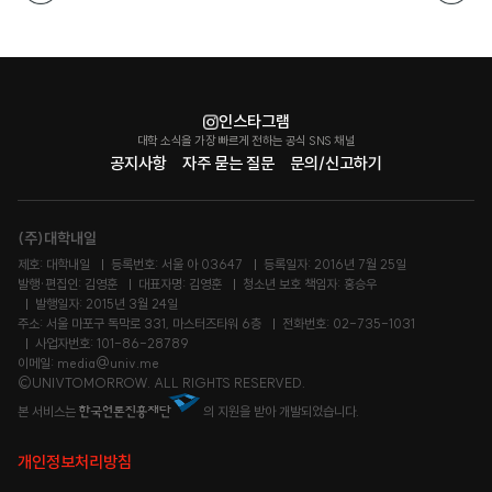
인스타그램
대학 소식을 가장 빠르게 전하는 공식 SNS 채널
공지사항
자주 묻는 질문
문의/신고하기
(주)대학내일
제호: 대학내일
등록번호: 서울 아 03647
등록일자: 2016년 7월 25일
발행·편집인: 김영훈
대표자명: 김영훈
청소년 보호 책임자: 홍승우
발행일자: 2015년 3월 24일
주소: 서울 마포구 독막로 331, 마스터즈타워 6층
전화번호: 02-735-1031
사업자번호: 101-86-28789
이메일: media@univ.me
©UNIVTOMORROW. ALL RIGHTS RESERVED.
본 서비스는
의 지원을 받아 개발되었습니다.
개인정보처리방침