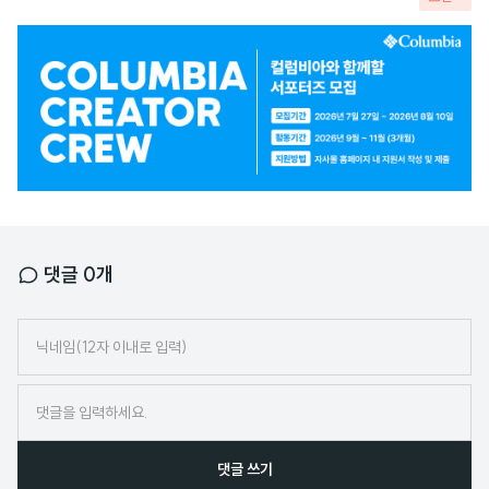
광
고
배
너
댓글
0
개
닉
네
임
댓글 쓰기