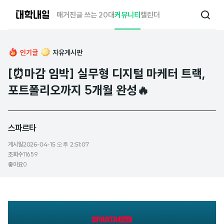
대
매거진
글 쓰는 20대
커뮤니티
캘린더
검
학
색
내
일
인기글
자유게시판
[⏰마감 임박] 실무형 디지털 마케터 트랙,
포트폴리오까지 5개월 완성🔥
스파르타
게시일
2026-04-15 오후 2:51:07
조회수
11659
좋아요
0