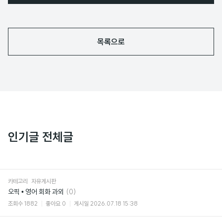
목록으로
인기글 전체글
카테고리
자유게시판
댓
오픽 • 영어 회화 과외
(0)
글
조회수
1882
좋아요
0
게시일
2026.07.18 15:38