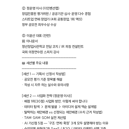
② 정운영 이사 (더인벤션랩)
창업진흥원 평가위원 / 공공기관 심사·운영 다수 경험
스타트업 연쇄 창업가 (4회 공동창업, 1회 엑싯)
정부 공모전 최우수상 수상
③ 이윤선 대표 (찬란)
前 아나운서
청년창업사관학교 전담 코치 / IR 피칭 컨설턴트
국회 의정연수원 스피치 강사
─────────────────────
📖 세션별 주요 내용
─────────────────────
[세션 1 — 기획서·신청서 작성법]
· 공모전 평가 기준 항목별 해설
· 작성 시 자주 하는 실수와 유의사항
[세션 2 — 사업화 전략 (정운영 이사)]
· 배점 1위(30점) 사업화 방안, 이렇게 써야 합니다
· 데이터 탐색 → 문제 발굴 → 아이디어 설계 역순 설계법
· 탈락하는 제안배경 vs 선정되는 제안배경 (수치 근거 작성법)
· TAM·SAM·SOM 실전 계산법
· AI 가산점 5점 — '구조·연계·확장' 3개 모두 설명해야 받는 이유
· 수익모델 유형(B2B SaaS / B2G / 데이터 리셀링) 선택 기준