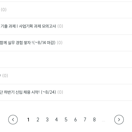
요
댓
좋
(0)
글
아
요
댓
좋
발 기출 과제 | 사업기획 과제 모의고사
(0)
글
아
요
댓
좋
께 실무 경험 쌓자 !(~8/14 마감)
(0)
글
아
요
좋
아
요
댓
좋

(0)
글
아
요
댓
좋
하반기 신입 채용 시작! (~8/24)
(0)
글
아
요
1
2
3
4
5
6
7
8
...