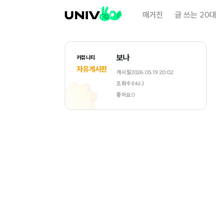
대
매거진
글 쓰는 20대
학
내
일
보나
커뮤니티
자유게시판
게시일
2026.05.19 20:02
조회수
8463
좋아요
0