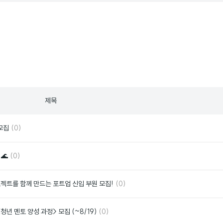
제목
댓
좋
 모집
(0)
글
아
요
댓
좋
 🌊
(0)
글
아
요
댓
좋
젝트를 함께 만드는 포트업 신입 부원 모집!
(0)
글
아
요
댓
좋
 멘토 양성 과정> 모집 (~8/19)
(0)
글
아