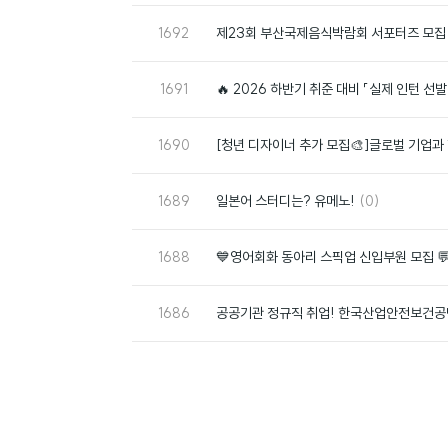
번
1692
제23회 부산국제음식박람회 서포터즈 모집
호
번
1691
🔥 2026 하반기 취준 대비 「실제 인턴 선
호
번
1690
[청년 디자이너 추가 모집🎨]글로벌 기업과 함
호
번
댓
1689
일본어 스터디는? 유메노!
(0)
호
글
번
1688
💙영어회화 동아리 스픽업 신입부원 모집 
호
번
1686
공공기관 정규직 취업! 한국산업안전보건공단 
호