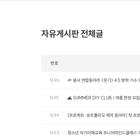
자유게시판 전체글
목
번호
록
번
1696
🌱 봉사 연합동아리 <온기> 4.5 방학 기수
호
번
1695
🌊 SUMMER DIY CLUB | 여름 한정 모집
호
번
1694
[프로젝트·포트폴리오 제작 동아리] 첫 프로
호
번
1693
청소년 자기이해교육 주니어마인드클래스 <청년
호