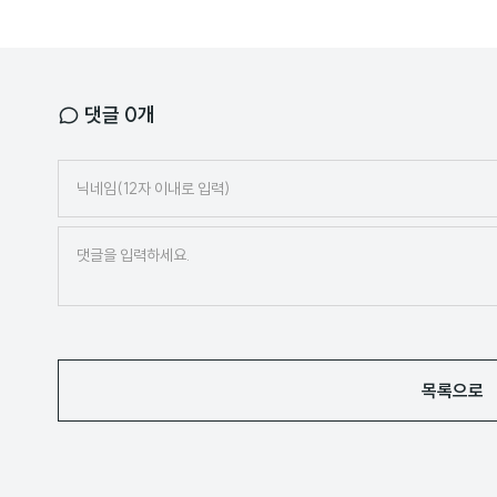
댓글
0
개
닉
네
임
목록으로