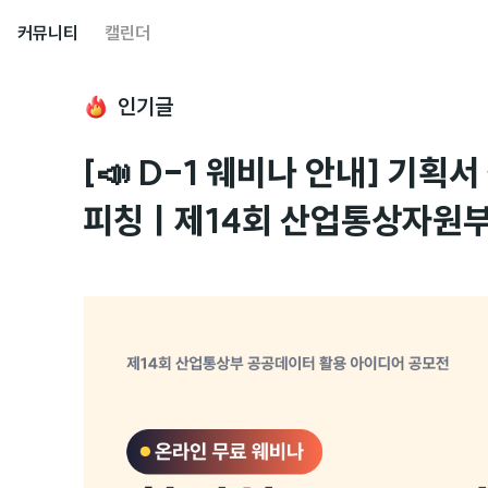
커뮤니티
캘린더
인기글
[📣 D-1 웨비나 안내] 기획
피칭ㅣ제14회 산업통상자원부