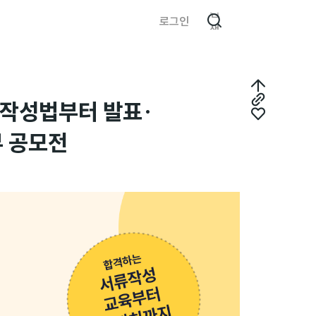
검
로그인
색
최
서 작성법부터 발표·
링
상
좋
크
 공모전
단
아
복
으
요
사
로