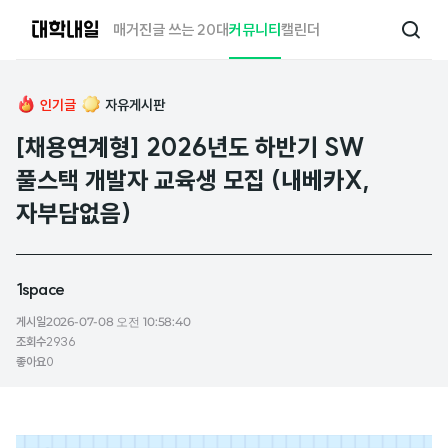
대
매거진
글 쓰는 20대
커뮤니티
캘린더
검
학
색
내
일
인기글
자유게시판
[채용연계형] 2026년도 하반기 SW
풀스택 개발자 교육생 모집 (내베카X,
자부담없음)
1space
게시일
2026-07-08 오전 10:58:40
조회수
2936
좋아요
0