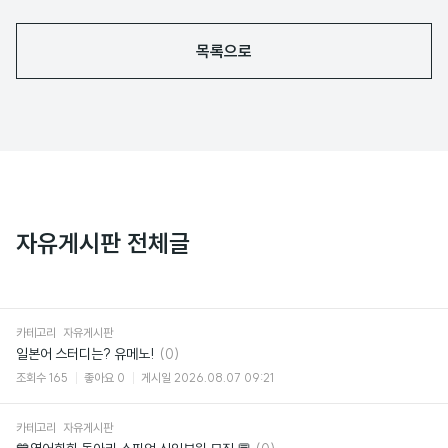
목록으로
자유게시판 전체글
카테고리
자유게시판
댓
일본어 스터디는? 유메노!
(0)
글
조회수
165
좋아요
0
게시일
2026.08.07 09:21
카테고리
자유게시판
댓