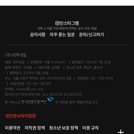
인스타그램
대학 소식을 가장 빠르게 전하는 공식 SNS 채널
공지사항
자주 묻는 질문
문의/신고하기
(주)대학내일
제호: 대학내일
등록번호: 서울 아 03647
등록일자: 2016년 7월 25일
발행·편집인: 김영훈
대표자명: 김영훈
청소년 보호 책임자: 홍승우
발행일자: 2015년 3월 24일
주소: 서울 마포구 독막로 331, 마스터즈타워 6층
전화번호: 02-735-1031
사업자번호: 101-86-28789
이메일: media@univ.me
©UNIVTOMORROW. ALL RIGHTS RESERVED.
본 서비스는
의 지원을 받아 개발되었습니다.
개인정보처리방침
이용약관
저작권 정책
청소년 보호 정책
이용 규칙