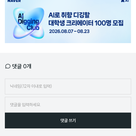
광
고
배
너
댓글
0
개
닉
네
임
댓글 쓰기