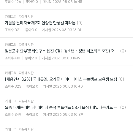
글
조회수
426
좋아요
0
게시일
2026.08.03 16:45
카테고리
자유게시판
댓
가을을 달리자🍁제2회 안양천 단풍길 마라톤
(0)
글
조회수
331
좋아요
0
게시일
2026.08.03 16:31
카테고리
자유게시판
댓
일본군'위안부'문제연구소 웹진 <결> 청소년 · 청년 서포터즈 모집(오늘마감!!)
(0)
글
조회수
410
좋아요
0
게시일
2026.08.03 14:19
카테고리
자유게시판
댓
[채용연계 82%] 국내유일, 오라클 데이터베이스 부트캠프 교육생 모집
(0)
글
조회수
323
좋아요
0
게시일
2026.08.03 10:40
카테고리
자유게시판
댓
요즘 대세는 데이터! 데이터 분석 부트캠프 58기 모집 (내일배움카드 95% 국비지원)
(0)
글
조회수
349
좋아요
0
게시일
2026.08.03 10:39
카테고리
자유게시판