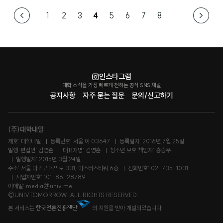
1
2
3
4
5
6
7
8
...
인스타그램
대학 소식을 가장 빠르게 전하는 공식 SNS 채널
공지사항
자주 묻는 질문
문의/신고하기
(주)대학내일
제호: 대학내일
등록번호: 서울 아 03647
등록일자: 2016년 7월 25일
발행·편집인: 김영훈
대표자명: 김영훈
청소년 보호 책임자: 홍승우
발행일자: 2015년 3월 24일
주소: 서울 마포구 독막로 331, 마스터즈타워 6층
전화번호: 02-735-1031
사업자번호: 101-86-28789
이메일: media@univ.me
©UNIVTOMORROW. ALL RIGHTS RESERVED.
본 서비스는
의 지원을 받아 개발되었습니다.