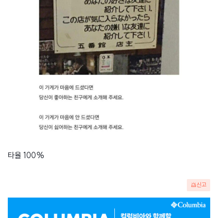
타율 100%
신고
광