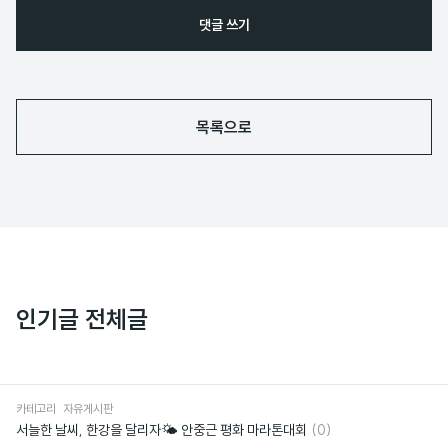
댓글 쓰기
목록으로
인기글 전체글
카테고리
자유게시판
댓
서늘한 날씨, 한강을 달리자🌤️ 안중근 평화 마라톤대회
(0)