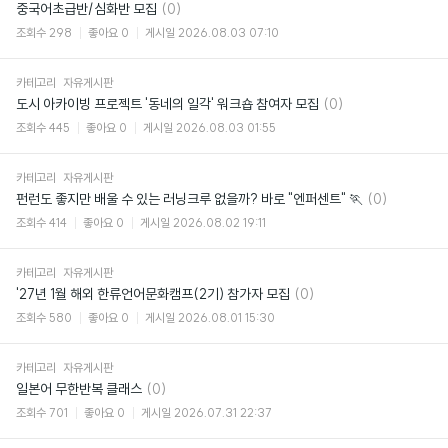
댓
중국어초급반/심화반 모집
(0)
글
조회수
298
좋아요
0
게시일
2026.08.03 07:10
카테고리
자유게시판
댓
도시 아카이빙 프로젝트 '동네의 일각' 워크숍 참여자 모집
(0)
글
조회수
445
좋아요
0
게시일
2026.08.03 01:55
카테고리
자유게시판
댓
펀런도 좋지만 배울 수 있는 러닝크루 없을까? 바로 "엔퍼센트" 🏃
(0)
글
조회수
414
좋아요
0
게시일
2026.08.02 19:11
카테고리
자유게시판
댓
'27년 1월 해외 한류언어문화캠프(2기) 참가자 모집
(0)
글
조회수
580
좋아요
0
게시일
2026.08.01 15:30
카테고리
자유게시판
댓
일본어 무한반복 클래스
(0)
글
조회수
701
좋아요
0
게시일
2026.07.31 22:37