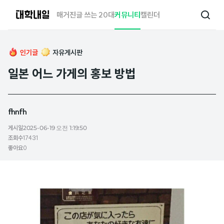
대
매거진
글 쓰는 20대
커뮤니티
캘린더
검
학
색
내
일
인기글
자유게시판
일본 어느 가게의 홍보 방법
fhnfh
게시일
2025-06-19 오전 1:19:50
조회수
17431
좋아요
0