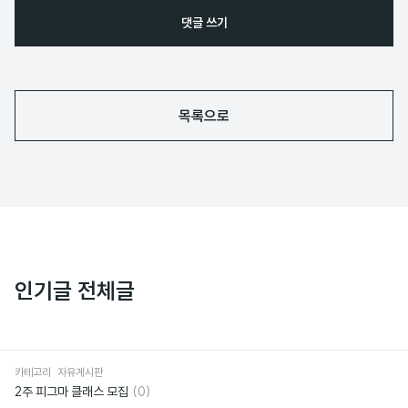
댓글 쓰기
목록으로
인기글 전체글
카테고리
자유게시판
댓
2주 피그마 클래스 모집
(0)