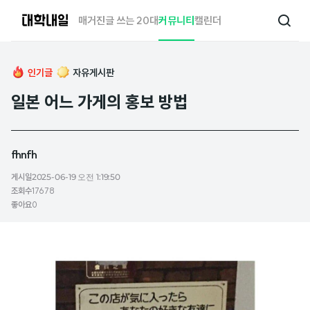
대
매거진
글 쓰는 20대
커뮤니티
캘린더
검
학
색
내
일
인기글
자유게시판
일본 어느 가게의 홍보 방법
fhnfh
게시일
2025-06-19 오전 1:19:50
조회수
17678
좋아요
0