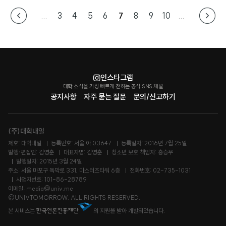
...
3
4
5
6
7
8
9
10
...
인스타그램
대학 소식을 가장 빠르게 전하는 공식 SNS 채널
공지사항
자주 묻는 질문
문의/신고하기
(주)대학내일
제호: 대학내일
등록번호: 서울 아 03647
등록일자: 2016년 7월 25일
발행·편집인: 김영훈
대표자명: 김영훈
청소년 보호 책임자: 홍승우
발행일자: 2015년 3월 24일
주소: 서울 마포구 독막로 331, 마스터즈타워 6층
전화번호: 02-735-1031
사업자번호: 101-86-28789
이메일: media@univ.me
©UNIVTOMORROW. ALL RIGHTS RESERVED.
본 서비스는
의 지원을 받아 개발되었습니다.