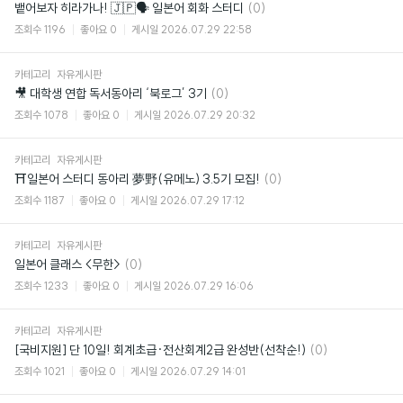
댓
뱉어보자 히라가나! 🇯🇵🗣️ 일본어 회화 스터디
(0)
글
조회수
1196
좋아요
0
게시일
2026.07.29 22:58
카테고리
자유게시판
댓
🎥 대학생 연합 독서동아리 ‘북로그’ 3기
(0)
글
조회수
1078
좋아요
0
게시일
2026.07.29 20:32
카테고리
자유게시판
댓
⛩일본어 스터디 동아리 夢野(유메노) 3.5기 모집!
(0)
글
조회수
1187
좋아요
0
게시일
2026.07.29 17:12
카테고리
자유게시판
댓
일본어 클래스 <무한>
(0)
글
조회수
1233
좋아요
0
게시일
2026.07.29 16:06
카테고리
자유게시판
댓
[국비지원] 단 10일! 회계초급·전산회계2급 완성반(선착순!)
(0)
글
조회수
1021
좋아요
0
게시일
2026.07.29 14:01