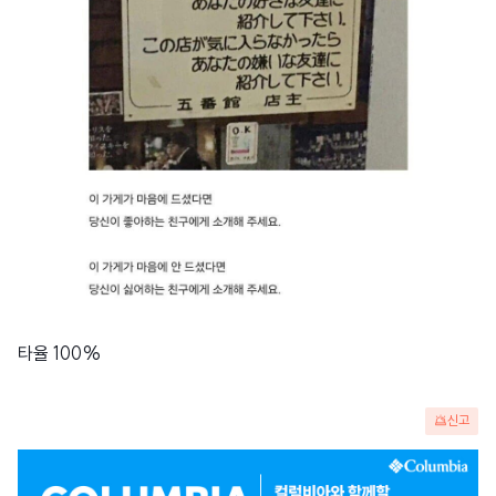
타율 100%
신고
광