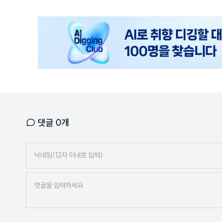
광
고
배
너
댓글
0
개
닉
네
임