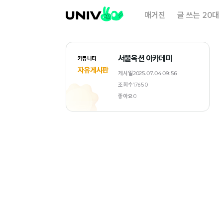
대
매거진
글 쓰는 20대
학
내
일
서울옥션 아카데미
커뮤니티
자유게시판
게시일
2025.07.04 09:56
조회수
17650
좋아요
0