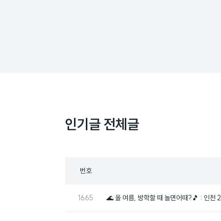
인기글 전체글
목
번호
록
번
1665
🌊 올 여름, 방학할 때 놀면어때?🎵 : 인천
호