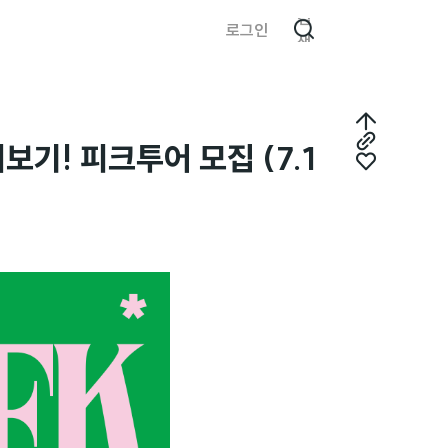
검
로그인
색
최
기! 피크투어 모집 (7.1
링
상
좋
크
단
아
복
으
요
사
로