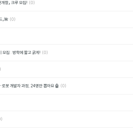
댓
좋
천개항』 크루 모집!
(0)
글
아
요
댓
좋
드」🌺
(0)
글
아
요
좋
아
요
댓
좋
 모집 : 방학에 짧고 굵게!
(0)
글
아
요
좋
)
아
요
댓
좋
로봇 개발자 과정, 24명만 뽑아요 🤖
(0)
글
아
요
좋
아
요
좋
0)
아
요