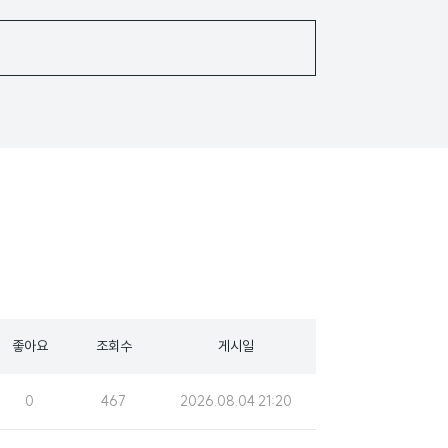
좋아요
조회수
게시일
조
게
0
467
2026.08.04 21:20
회
시
수
일