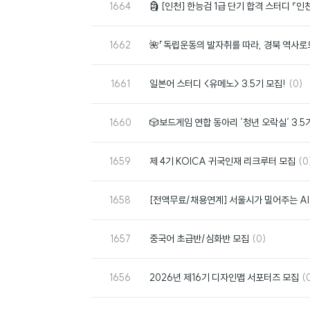
번
1664
🗿 [인천] 한능검 1급 단기 합격 스터디 『인
호
번
1662
🌺「독립운동의 발자취를 따라, 경북 역사로
호
번
댓
1661
일본어 스터디 <유메노> 3.5기 모집!
(0)
호
글
번
1660
🎲보드게임 연합 동아리 ‘청년 오락실‘ 3.5기
호
번
댓
1659
제 4기 KOICA 귀국인재 리크루터 모집
(0
호
글
번
1658
[전액무료/채용연계] 서울시가 밀어주는 AI·
호
번
댓
1657
중국어 초급반/심화반 모집
(0)
호
글
번
댓
1656
2026년 제16기 디자인맵 서포터즈 모집
(
호
글