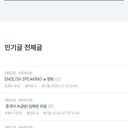
인기글 전체글
카테고리
자유게시판
댓
ENGLISH SPEAKING w 영화
(0)
글
조회수
962
좋아요
0
게시일
2026.07.31 16:45
카테고리
자유게시판
댓
​ 중국어 초급반/심화반 모집
(0)
글
조회수
1330
좋아요
0
게시일
2026.07.31 12:34
카테고리
자유게시판