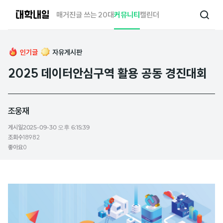
대
매거진
글 쓰는 20대
커뮤니티
캘린더
검
학
색
내
일
인기글
자유게시판
2025 데이터안심구역 활용 공동 경진대회
조웅재
게시일
2025-09-30 오후 6:15:39
조회수
18982
좋아요
0