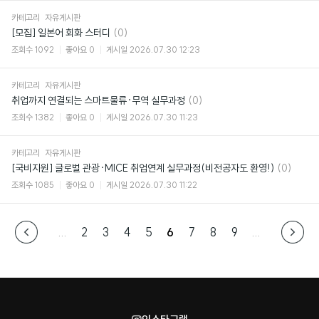
카테고리
자유게시판
댓
[모집] 일본어 회화 스터디
(0)
글
조회수
1092
좋아요
0
게시일
2026.07.30 12:23
카테고리
자유게시판
댓
취업까지 연결되는 스마트물류·무역 실무과정
(0)
글
조회수
1382
좋아요
0
게시일
2026.07.30 11:23
카테고리
자유게시판
댓
[국비지원] 글로벌 관광·MICE 취업연계 실무과정(비전공자도 환영!)
(0)
글
조회수
1085
좋아요
0
게시일
2026.07.30 11:22
...
2
3
4
5
6
7
8
9
...