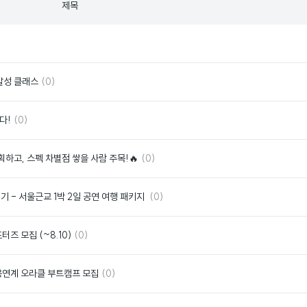
제목
좋
아
요
댓
좋
 발성 클래스
(0)
글
아
요
댓
좋
다!
(0)
글
아
요
댓
좋
기획하고, 스펙 차별점 쌓을 사람 주목!🔥
(0)
글
아
요
댓
좋
기 - 서울근교 1박 2일 공연 여행 패키지
(0)
글
아
요
댓
좋
서포터즈 모집 (~8.10)
(0)
글
아
요
댓
좋
채용연계 오라클 부트캠프 모집
(0)
글
아
요