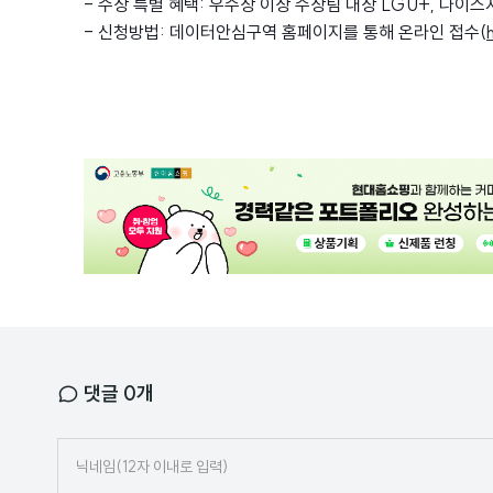
- 수상 특별 혜택: 우수상 이상 수상팀 대상 LGU+, 나이
- 신청방법: 데이터안심구역 홈페이지를 통해 온라인 접수(
광
고
배
너
댓글
0
개
닉
네