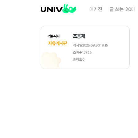
대
매거진
글 쓰는 20대
학
내
일
조웅재
커뮤니티
자유게시판
게시일
2025.09.30 18:15
조회수
18966
좋아요
0