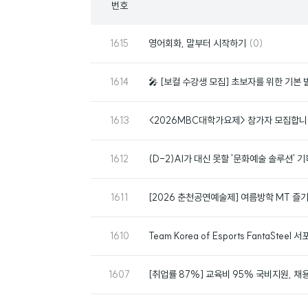
번호
록
번
댓
1615
영어회화, 말부터 시작하기
(0)
호
글
번
1614
🎤 [보컬 수강생 모집] 초보자를 위한 기본
호
번
1613
<2026MBC대학가요제> 참가자 모집합니
호
번
1612
(D-2)AI가 대신 못할 '문화예술 솔루션' 
호
번
1611
[2026 춘천공연예술제] 여름방학 MT 즐기
호
번
1610
Team Korea of Esports FantaSteel 
호
번
1607
[취업률 87%] 교육비 95% 국비지원, 
호