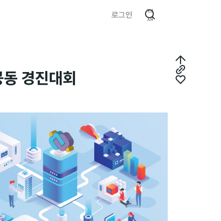
검
로그인
색
최
공동 경진대회
링
상
좋
크
단
아
복
으
요
사
로