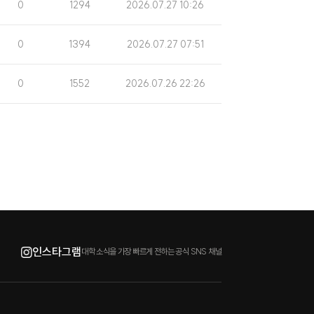
조
게
0
1294
2026.07.27 10:26
회
시
수
일
조
게
0
1394
2026.07.27 07:51
회
시
수
일
조
게
0
1552
2026.07.26 22:26
회
시
수
일
인스타그램
대학 소식을 가장 빠르게 전하는 공식 SNS 채널