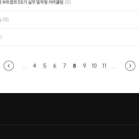
댓
좋
석 부트캠프 58기 실무 밀착형 커리큘럼
(0)
글
아
요
댓
좋

(0)
글
아
요
좋
)
아
요
...
4
5
6
7
8
9
10
11
...