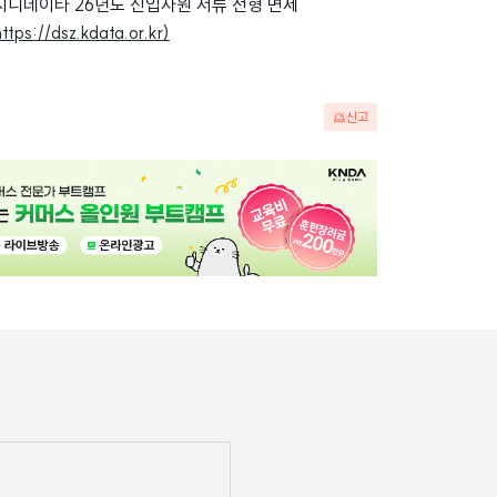
스지니데이타 26년도 신입사원 서류 전형 면제
https://dsz.kdata.or.kr)
신고