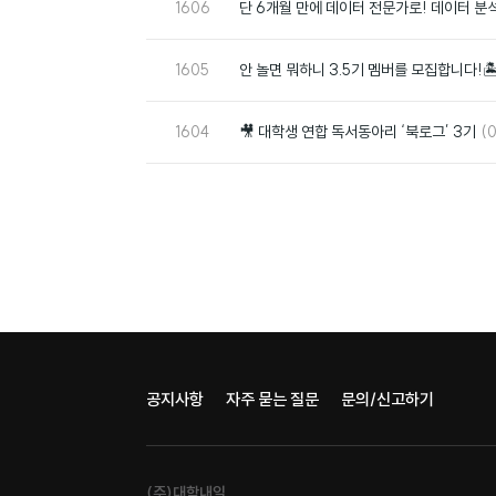
번
1606
단 6개월 만에 데이터 전문가로! 데이터 분
호
번
1605
안 놀면 뭐하니 3.5기 멤버를 모집합니다!
호
번
댓
1604
🎥 대학생 연합 독서동아리 ‘북로그’ 3기
(0
호
글
공지사항
자주 묻는 질문
문의/신고하기
(주)대학내일