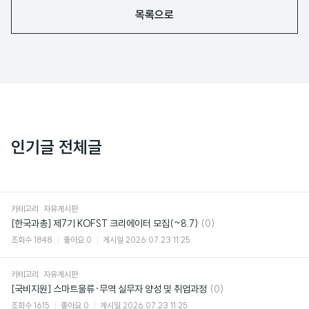
목록으로
인기글 전체글
카테고리
자유게시판
댓
[한국과총] 제7기 KOFST 크리에이터 모집(~8.7)
(0)
글
조회수
1848
좋아요
0
게시일
2026.07.23 11:25
카테고리
자유게시판
댓
[국비지원] 스마트물류·무역 실무자 양성 및 취업과정
(0)
글
조회수
1615
좋아요
0
게시일
2026.07.23 11:25