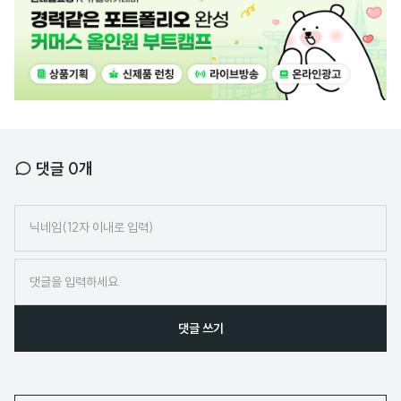
고
배
너
댓글
0
개
닉
네
임
댓글 쓰기