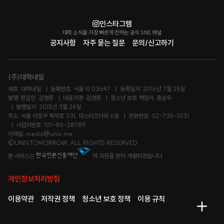
인스타그램
대학 소식을 가장 빠르게 전하는 공식 SNS 채널
공지사항
자주 묻는 질문
문의/신고하기
(주)대학내일
제호: 대학내일
등록번호: 서울 아 03647
등록일자: 2016년 7월 25일
발행·편집인: 김영훈
대표자명: 김영훈
청소년 보호 책임자: 홍승우
발행일자: 2015년 3월 24일
주소: 서울 마포구 독막로 331, 마스터즈타워 6층
전화번호: 02-735-1031
사업자번호: 101-86-28789
이메일: media@univ.me
©UNIVTOMORROW. ALL RIGHTS RESERVED.
본 서비스는
의 지원을 받아 개발되었습니다.
개인정보처리방침
이용약관
저작권 정책
청소년 보호 정책
이용 규칙
메