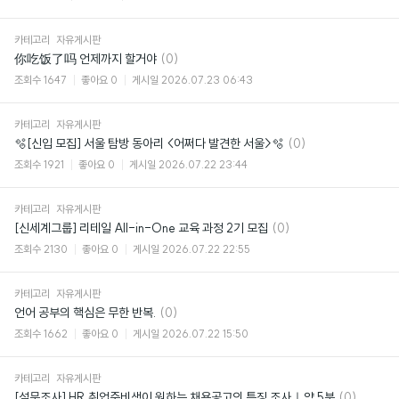
카테고리
자유게시판
댓
你吃饭了吗 언제까지 할거야
(0)
글
조회수
1647
좋아요
0
게시일
2026.07.23 06:43
카테고리
자유게시판
댓
🫧[신입 모집] 서울 탐방 동아리 <어쩌다 발견한 서울>🫧
(0)
글
조회수
1921
좋아요
0
게시일
2026.07.22 23:44
카테고리
자유게시판
댓
[신세계그룹] 리테일 All-in-One 교육 과정 2기 모집
(0)
글
조회수
2130
좋아요
0
게시일
2026.07.22 22:55
카테고리
자유게시판
댓
언어 공부의 핵심은 무한 반복.
(0)
글
조회수
1662
좋아요
0
게시일
2026.07.22 15:50
카테고리
자유게시판
댓
[설문조사] HR 취업준비생이 원하는 채용공고의 특징 조사｜약 5분
(0)