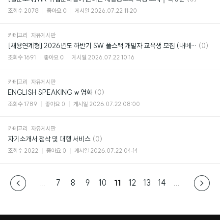
글
조회수
2078
좋아요
0
게시일
2026.07.22 11:20
카테고리
자유게시판
댓
[채용연계형] 2026년도 하반기 SW 풀스택 개발자 교육생 모집 (내베카X, 자부담없음)
(0)
글
조회수
1691
좋아요
0
게시일
2026.07.22 10:16
카테고리
자유게시판
댓
ENGLISH SPEAKING w 영화
(0)
글
조회수
1789
좋아요
0
게시일
2026.07.22 08:00
카테고리
자유게시판
댓
자기소개서 첨삭 및 대행 서비스
(0)
글
조회수
2022
좋아요
0
게시일
2026.07.22 04:14
...
7
8
9
10
11
12
13
14
...