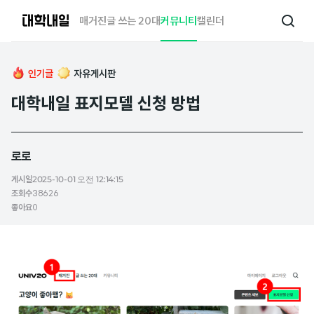
대
매거진
글 쓰는 20대
커뮤니티
캘린더
검
학
색
내
일
인기글
자유게시판
대학내일 표지모델 신청 방법
로로
게시일
2025-10-01 오전 12:14:15
조회수
38626
좋아요
0