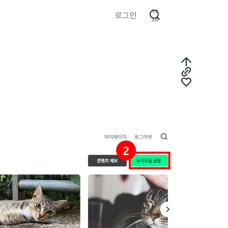
검
로그인
색
최
링
상
좋
크
단
아
복
으
요
사
로