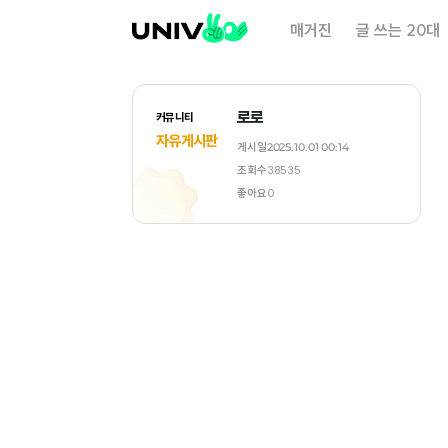
대
매거진
글 쓰는 20대
학
내
일
로로
커뮤니티
자유게시판
게시일
2025.10.01 00:14
조회수
38535
좋아요
0