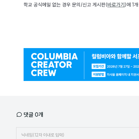
학교 공식메일 없는 경우 문의/신고 게시판(
바로가기
)에 1
광
고
배
너
댓글
0
개
닉
네