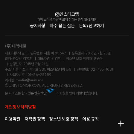
인스타그램
대학 소식을 가장 빠르게 전하는 공식 SNS 채널
공지사항
자주 묻는 질문
문의/신고하기
(주)대학내일
제호: 대학내일
등록번호: 서울 아 03647
등록일자: 2016년 7월 25일
발행·편집인: 김영훈
대표자명: 김영훈
청소년 보호 책임자: 홍승우
발행일자: 2015년 3월 24일
주소: 서울 마포구 독막로 331, 마스터즈타워 6층
전화번호: 02-735-1031
사업자번호: 101-86-28789
이메일: media@univ.me
©UNIVTOMORROW. ALL RIGHTS RESERVED.
본 서비스는
의 지원을 받아 개발되었습니다.
개인정보처리방침
이용약관
저작권 정책
청소년 보호 정책
이용 규칙
메