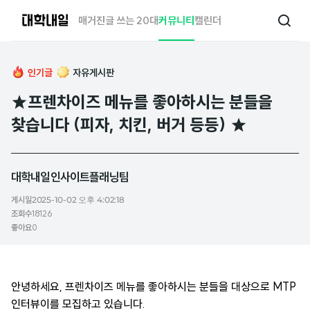
대
매거진
글 쓰는 20대
커뮤니티
캘린더
검
학
색
내
일
인기글
자유게시판
★프렌차이즈 메뉴를 좋아하시는 분들을
찾습니다 (피자, 치킨, 버거 등등) ★
대학내일인사이트플래닝팀
게시일
2025-10-02 오후 4:02:18
조회수
18126
좋아요
0
안녕하세요,
프렌차이즈 메뉴를 좋아하시는 분들을 대상으로 MTP
인터뷰이를 모집하고 있습니다.