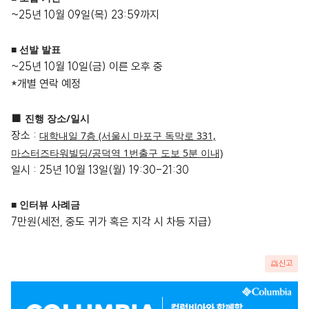
~25
년
10
월
09
일
(목) 23:59
까지
■ 선발 발표
~25
년
10
월
10
일
(금)
이른 오후 중
*
개별 연락 예정
■
진행 장소
/
일시
장소
:
대학내일 7층 (서울시 마포구 독막로 331,
마스터즈타워빌딩/공덕역 1번출구 도보 5분 이내)
일시
: 25년 10월 13일(월) 19:30-21:30
■
인터뷰 사례금
7만원
(
세전
,
중도 귀가 혹은 지각 시 차등 지급
)
신고
광