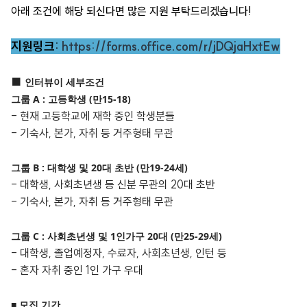
아래 조건에 해당 되신다면 많은 지원 부탁드리겠습니다!
지원링크:
https://forms.office.com/r/jDQjaHxtEw
■
인터뷰이 세부조건
그룹
A :
고등학생
(
만
15-18)
-
현재 고등학교에 재학 중인 학생분들
-
기숙사
,
본가
,
자취 등 거주형태 무관
그룹
B :
대학생 및
20
대 초반
(
만
19-24
세
)
-
대학생
,
사회초년생 등 신분 무관의
20
대 초반
-
기숙사
,
본가
,
자취 등 거주형태 무관
그룹
C :
사회초년생 및
1
인가구
20
대
(
만
25-29
세
)
-
대학생
,
졸업예정자
,
수료자
,
사회초년생
,
인턴 등
-
혼자 자취 중인
1
인 가구 우대
■ 모집 기간