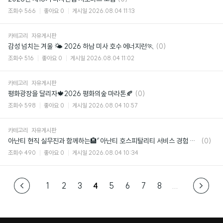
글
조회수
566
좋아요
0
게시일
2026.08.04 11:13
카테고리
자유게시판
댓
감성 넘치는 겨울 🌤️ 2026 하남 미사 호수 에너지런🏃
(0)
글
조회수
516
좋아요
0
게시일
2026.08.04 11:02
카테고리
자유게시판
댓
평화광장을 달리자🍁2026 평화의숲 마라톤🍂
(0)
글
조회수
598
좋아요
0
게시일
2026.08.04 10:57
카테고리
자유게시판
댓
아난티 현직 실무진과 함께하는🏨「아난티 호스피탈리티 서비스 경험 디자인 아카데미」
(0)
글
조회수
490
좋아요
0
게시일
2026.08.04 10:34
1
2
3
4
5
6
7
8
...