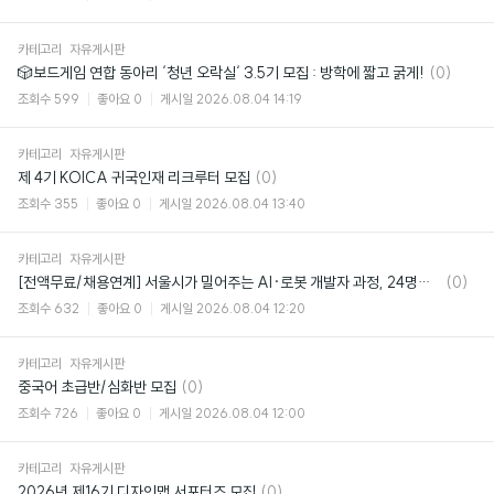
카테고리
자유게시판
댓
🎲보드게임 연합 동아리 ‘청년 오락실‘ 3.5기 모집 : 방학에 짧고 굵게!
(0)
글
조회수
599
좋아요
0
게시일
2026.08.04 14:19
카테고리
자유게시판
댓
제 4기 KOICA 귀국인재 리크루터 모집
(0)
글
조회수
355
좋아요
0
게시일
2026.08.04 13:40
카테고리
자유게시판
댓
[전액무료/채용연계] 서울시가 밀어주는 AI·로봇 개발자 과정, 24명만 뽑아요 🤖
(0)
글
조회수
632
좋아요
0
게시일
2026.08.04 12:20
카테고리
자유게시판
댓
중국어 초급반/심화반 모집
(0)
글
조회수
726
좋아요
0
게시일
2026.08.04 12:00
카테고리
자유게시판
댓
2026년 제16기 디자인맵 서포터즈 모집
(0)