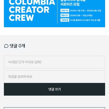
고
배
너
댓글
0
개
닉
네
임
댓글 쓰기