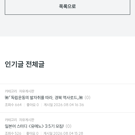
목록으로
인기글 전체글
카테고리
자유게시판
댓
🌺「독립운동의 발자취를 따라, 경북 역사로드」🌺
(0)
글
조회수
664
좋아요
0
게시일
2026.08.04 16:36
카테고리
자유게시판
댓
일본어 스터디 <유메노> 3.5기 모집!
(0)
글
조회수
526
좋아요
0
게시일
2026.08.04 15:28