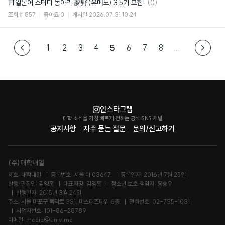
댓
⛩일본어 스터디 동아리 夢野(유메노) 3.5기 모집!
(0)
글
조회수
857
좋아요
0
게시일
2026.07.31 10:24
1
2
3
4
5
6
7
8
...
인스타그램
대학 소식을 가장 빠르게 전하는 공식 SNS 채널
공지사항
자주 묻는 질문
문의/신고하기
(주)대학내일
제호: 대학내일
등록번호: 서울 아 03647
등록일자: 2016년 7월 25일
발행·편집인: 김영훈
대표자명: 김영훈
청소년 보호 책임자: 홍승우
발행일자: 2015년 3월 24일
주소: 서울 마포구 독막로 331, 마스터즈타워 6층
전화번호: 02-735-1031
사업자번호: 101-86-28789
이메일: media@univ.me