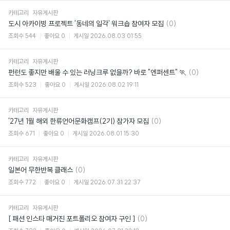
카테고리
자유게시판
댓
도시 아카이빙 프로젝트 '동네의 일각' 워크숍 참여자 모집
(0)
글
조회수
544
좋아요
0
게시일
2026.08.03 01:55
카테고리
자유게시판
댓
펀런도 좋지만 배울 수 있는 러닝크루 없을까? 바로 "엔퍼센트" 🏃
(0)
글
조회수
523
좋아요
0
게시일
2026.08.02 19:11
카테고리
자유게시판
댓
'27년 1월 해외 한류언어문화캠프(2기) 참가자 모집
(0)
글
조회수
671
좋아요
0
게시일
2026.08.01 15:30
카테고리
자유게시판
댓
일본어 무한반복 클래스
(0)
글
조회수
772
좋아요
0
게시일
2026.07.31 22:37
카테고리
자유게시판
댓
[ 패션 인스타 매거진 포트폴리오 참여자 구인 ]
(0)
글