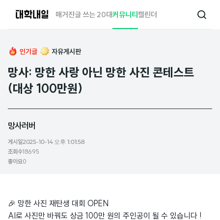
대
매거진
글 쓰는 20대
커뮤니티
캘린더
검
학
색
내
일
인기글
자유게시판
망사: 망한 사랑 아닌 망한 사진 콘테스트
(대상 100만원)
망사러버
게시일
2025-10-14 오후 1:01:58
조회수
18695
좋아요
0
🎉 망한 사진 재탄생 대회 OPEN
AI로 사진만 바꿔도 상금 100만 원의 주인공이 될 수 있습니다 !