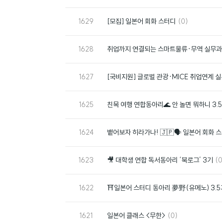
호
글
번
댓
1629
[모집] 일본어 회화 스터디
(0)
호
글
번
1628
취업까지 연결되는 스마트물류·무역 실무
호
번
1627
[국비지원] 글로벌 관광·MICE 취업연계 
호
번
1625
친목 여행 연합동아리🌊 안 놀면 뭐하니 3.
호
번
1624
뱉어보자 히라가나! 🇯🇵🗣️ 일본어 회화 
호
번
댓
1623
🎥 대학생 연합 독서동아리 ‘북로그’ 3기
(0
호
글
번
1622
⛩일본어 스터디 동아리 夢野(유메노) 3.5
호
번
댓
1621
일본어 클래스 <무한>
(0)