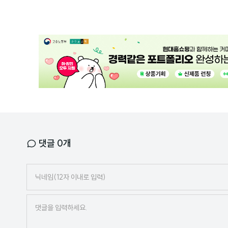
광
고
배
너
댓글
0
개
닉
네
임