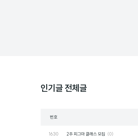
인기글 전체글
목
번호
록
번
댓
1630
2주 피그마 클래스 모집
(0)