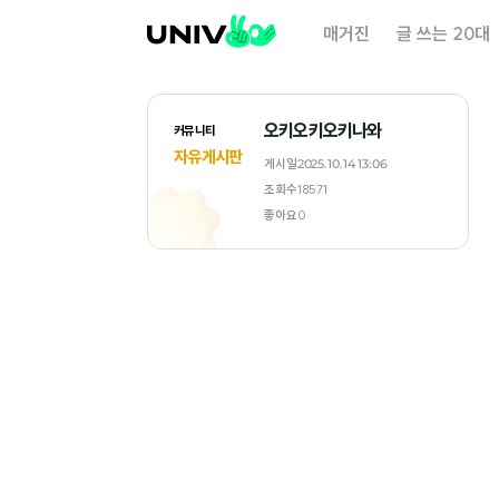
대
매거진
글 쓰는 20대
학
내
일
오키오키오키나와
커뮤니티
자유게시판
게시일
2025.10.14 13:06
조회수
18571
좋아요
0