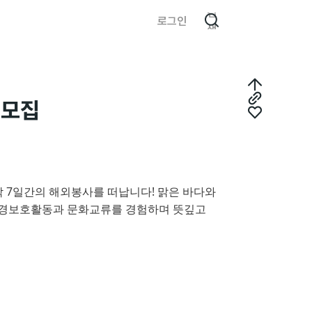
검
로그인
색
최
 모집
링
상
좋
크
단
아
복
으
요
사
로
 7일간의 해외봉사를 떠납니다! 맑은 바다와
 환경보호활동과 문화교류를 경험하며 뜻깊고