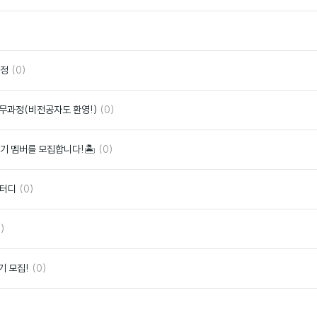
아
요
좋
아
요
댓
좋
과정
(0)
글
아
요
댓
좋
실무과정(비전공자도 환영!)
(0)
글
아
요
댓
좋
5기 멤버를 모집합니다!🏝
(0)
글
아
요
댓
좋
스터디
(0)
글
아
요
좋
)
아
요
댓
좋
기 모집!
(0)
글
아
요
좋