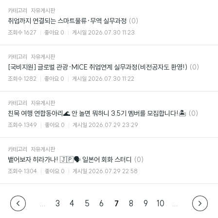
카테고리
자유게시판
댓
취업까지 연결되는 스마트물류·무역 실무과정
(0)
글
조회수
1627
좋아요
0
게시일
2026.07.30 11:23
카테고리
자유게시판
댓
[국비지원] 글로벌 관광·MICE 취업연계 실무과정(비전공자도 환영!)
(0)
글
조회수
1282
좋아요
0
게시일
2026.07.30 11:22
카테고리
자유게시판
댓
친목 여행 연합동아리🌊 안 놀면 뭐하니 3.5기 멤버를 모집합니다!🏝
(0)
글
조회수
1349
좋아요
0
게시일
2026.07.29 23:29
카테고리
자유게시판
댓
뱉어보자 히라가나! 🇯🇵🗣️ 일본어 회화 스터디
(0)
글
조회수
1304
좋아요
0
게시일
2026.07.29 22:58
...
3
4
5
6
7
8
9
10
...