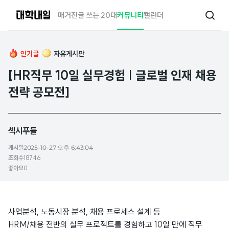
대
매거진
글 쓰는 20대
커뮤니티
캘린더
검
학
색
내
일
인기글
자유게시판
[HR직무 10일 실무경험 | 글로벌 인재 채용
전략 공모전]
섹시푸들
게시일
2025-10-27 오후 6:43:04
조회수
18746
좋아요
0
사업분석, 노동시장 분석, 채용 프로세스 설계 등
HRM/채용 전반의 실무 프로젝트를 경험하고 10일 만에 직무