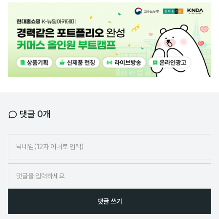
광
고
배
너
댓글
0
개
닉
네
임
댓글 쓰기