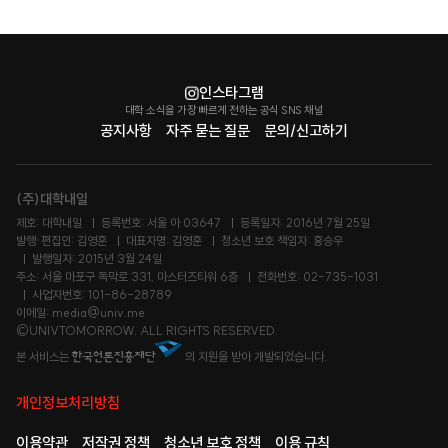
인스타그램
대학 소식을 가장 빠르게 전하는 공식 SNS 채널
공지사항
자주 묻는 질문
문의/신고하기
(주)대학내일
제호: 대학내일
등록번호: 서울 아 03647
등록일자: 2016년 7월 25일
발행·편집인: 김영훈
대표자명: 김영훈
청소년 보호 책임자: 홍승우
발행일자: 2015년 3월 24일
주소: 서울 마포구 독막로 331, 마스터즈타워 6층
전화번호: 02-735-1031
사업자번호: 101-86-28789
이메일: media@univ.me
©UNIVTOMORROW. ALL RIGHTS RESERVED.
본 서비스는
의 지원을 받아 개발되었습니다.
개인정보처리방침
이용약관
저작권 정책
청소년 보호 정책
이용 규칙