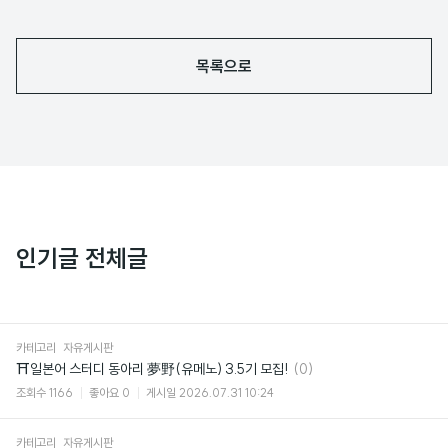
목록으로
인기글 전체글
카테고리
자유게시판
댓
⛩일본어 스터디 동아리 夢野(유메노) 3.5기 모집!
(0)
글
조회수
1166
좋아요
0
게시일
2026.07.31 10:24
카테고리
자유게시판