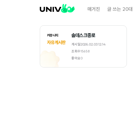
대
매거진
글 쓰는 20대
학
내
일
솔데스크종로
커뮤니티
자유게시판
게시일
2026.02.03 12:14
조회수
15658
좋아요
0