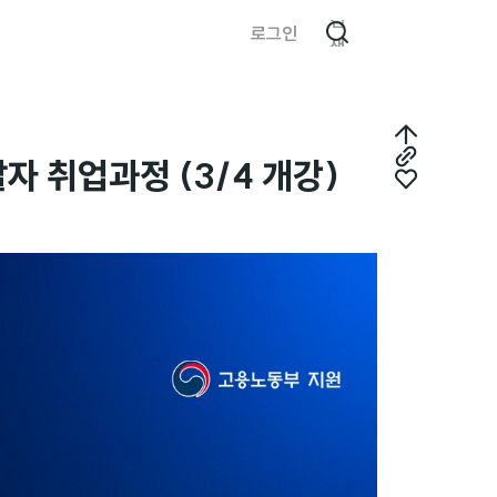
검
로그인
색
최
자 취업과정 (3/4 개강)
링
상
좋
크
단
아
복
으
요
사
로