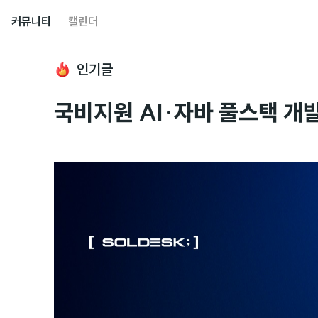
커뮤니티
캘린더
인기글
국비지원 AI·자바 풀스택 개발