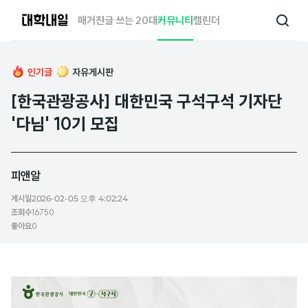
대
매거진
글 쓰는 20대
커뮤니티
캘린더
검
학
색
내
일
인기글
자유게시판
[한국관광공사] 대한민국 구석구석 기자단
'다님' 10기 모집
피앤알
게시일
2026-02-05 오후 4:02:24
조회수
16750
좋아요
0