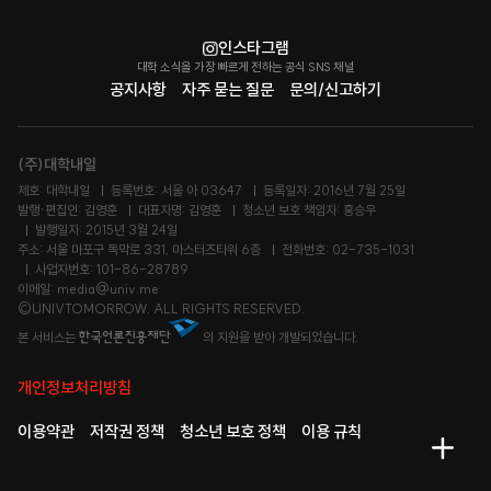
인스타그램
대학 소식을 가장 빠르게 전하는 공식 SNS 채널
공지사항
자주 묻는 질문
문의/신고하기
(주)대학내일
제호: 대학내일
등록번호: 서울 아 03647
등록일자: 2016년 7월 25일
발행·편집인: 김영훈
대표자명: 김영훈
청소년 보호 책임자: 홍승우
발행일자: 2015년 3월 24일
주소: 서울 마포구 독막로 331, 마스터즈타워 6층
전화번호: 02-735-1031
사업자번호: 101-86-28789
이메일: media@univ.me
©UNIVTOMORROW. ALL RIGHTS RESERVED.
본 서비스는
의 지원을 받아 개발되었습니다.
개인정보처리방침
이용약관
저작권 정책
청소년 보호 정책
이용 규칙
메