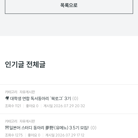
목록으로
인기글 전체글
카테고리
자유게시판
댓
🎥 대학생 연합 독서동아리 ‘북로그’ 3기
(0)
글
조회수
1121
좋아요
0
게시일
2026.07.29 20:32
카테고리
자유게시판
댓
⛩일본어 스터디 동아리 夢野(유메노) 3.5기 모집!
(0)
글
조회수
1275
좋아요
0
게시일
2026.07.29 17:12