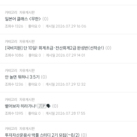
카테고리
자유게시판
댓
일본어 클래스 <무한>
(0)
글
조회수
1326
좋아요
0
게시일
2026.07.29 16:06
카테고리
자유게시판
댓
[국비지원] 단 10일! 회계초급·전산회계2급 완성반(선착순!)
(0)
글
조회수
1086
좋아요
0
게시일
2026.07.29 14:01
카테고리
자유게시판
댓
안 놀면 뭐하니 3.5기
(0)
글
조회수
1236
좋아요
0
게시일
2026.07.29 12:32
카테고리
자유게시판
댓
뱉어보자 히라가나! 🇯🇵🗣️
(0)
글
조회수
1395
좋아요
0
게시일
2026.07.28 17:55
카테고리
자유게시판
댓
투자자산운용사 딱풀 스터디 2기 모집(~8/2)
(0)