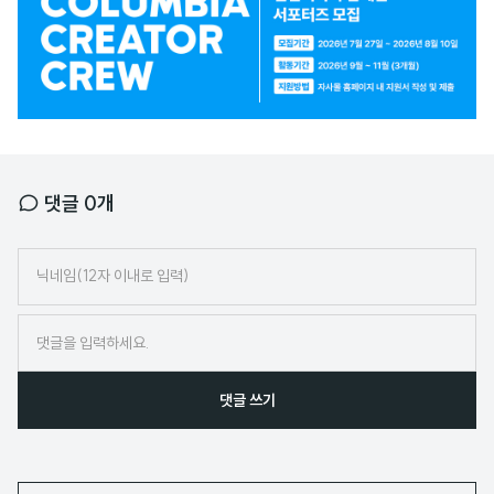
배
너
댓글
0
개
닉
네
임
댓글 쓰기