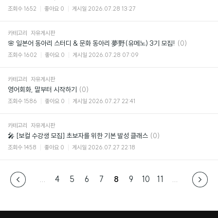
글
조회수
1652
좋아요
0
게시일
2026.07.28 13:27
카테고리
자유게시판
댓
🌸 일본어 동아리 스터디 & 문화 동아리 夢野(유메노) 3기 모집!
(0)
글
조회수
1602
좋아요
0
게시일
2026.07.28 07:09
카테고리
자유게시판
댓
영어회화, 말부터 시작하기
(0)
글
조회수
1586
좋아요
0
게시일
2026.07.27 22:41
카테고리
자유게시판
댓
🎤 [보컬 수강생 모집] 초보자를 위한 기본 발성 클래스
(0)
글
조회수
1458
좋아요
0
게시일
2026.07.27 22:18
...
4
5
6
7
8
9
10
11
...