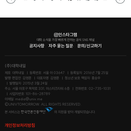
인스타그램
대학 소식을 가장 빠르게 전하는 공식 SNS 채널
공지사항
자주 묻는 질문
문의/신고하기
(주)대학내일
제호: 대학내일
등록번호: 서울 아 03647
등록일자: 2016년 7월 25일
발행·편집인: 김영훈
대표자명: 김영훈
청소년 보호 책임자: 홍승우
발행일자: 2015년 3월 24일
주소: 서울 마포구 독막로 331, 마스터즈타워 6층
전화번호: 02-735-1031
사업자번호: 101-86-28789
이메일: media@univ.me
©UNIVTOMORROW. ALL RIGHTS RESERVED.
본 서비스는
의 지원을 받아 개발되었습니다.
개인정보처리방침