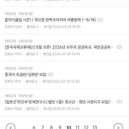
카테고리
자유게시판
댓
끝까지클럽 시즌1 | 게으른 완벽주의자의 여름방학 (~8/14)
(0)
글
조회수
1630
좋아요
0
게시일
2026.07.24 14:04
카테고리
자유게시판
댓
[한국국제교류재단] 8월 오픈! 2026년 모두의 공공외교, 국민공공외교아카데미
(0)
글
조회수
1753
좋아요
0
게시일
2026.07.24 13:44
카테고리
자유게시판
댓
중국어 초급반/심화반 모집
(0)
글
조회수
1919
좋아요
0
게시일
2026.07.24 12:30
카테고리
자유게시판
댓
[일본군'위안부'문제연구소] 웹진 <결> 청소년 · 청년 서포터즈 모집(~8/3)
(0)
글
조회수
1865
좋아요
0
게시일
2026.07.24 11:46
...
6
7
8
9
10
11
12
13
...