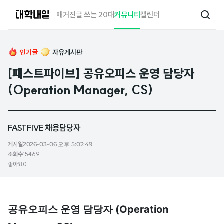
대
매거진
글 쓰는 20대
커뮤니티
캘린더
검
학
색
내
일
인기글
자유게시판
[패스트파이브] 공유오피스 운영 담당자
(Operation Manager, CS)
FASTFIVE 채용담당자
게시일
2026-03-06 오후 5:02:49
조회수
15469
좋아요
0
공유오피스 운영 담당자 (Operation