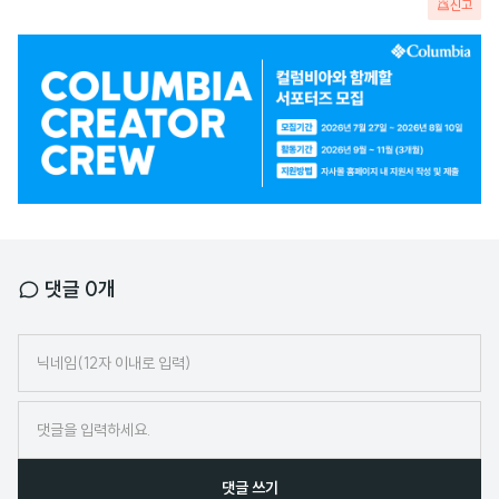
신고
광
고
배
너
댓글
0
개
닉
네
임
댓글 쓰기