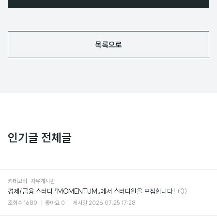
목록으로
인기글 전체글
카테고리
자유게시판
댓
경제/금융 스터디 『MOMENTUM』에서 스터디원을 모집합니다!
(0)
글
조회수
1680
좋아요
0
게시일
2026.07.25 17:28