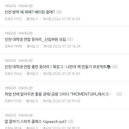
카테고리
자유게시판
댓
인천 방학 때 뭐해? 베이킹 할래?
(0)
글
조회수
1702
좋아요
0
게시일
2026.07.25 16:54
카테고리
자유게시판
댓
인천 대학생 연합 동아리_신입부원 모집
(0)
글
조회수
1998
좋아요
0
게시일
2026.07.25 16:24
카테고리
자유게시판
댓
인천 대학생 연합 출판 동아리 | 북로그 : 나만의 책 만들기 프로젝트📚
(0)
글
조회수
1566
좋아요
0
게시일
2026.07.25 15:50
카테고리
자유게시판
댓
취업 전에 알아두면 좋을 경제/금융 스터디 『MOMENTUM』에서 스터디원을 모집합니다!
(0)
글
조회수
1705
좋아요
0
게시일
2026.07.24 19:23
카테고리
자유게시판
댓
말 잘하기 스피치 클래스 <speech out>
(0)
글
조회수
1824
좋아요
0
게시일
2026.07.24 18:13