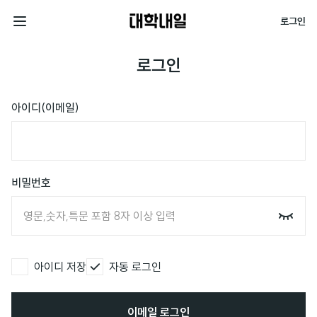
대
로그인
학
전
내
체
로그인
일
메
뉴
아이디(이메일)
비밀번호
아이디 저장
자동 로그인
이메일 로그인