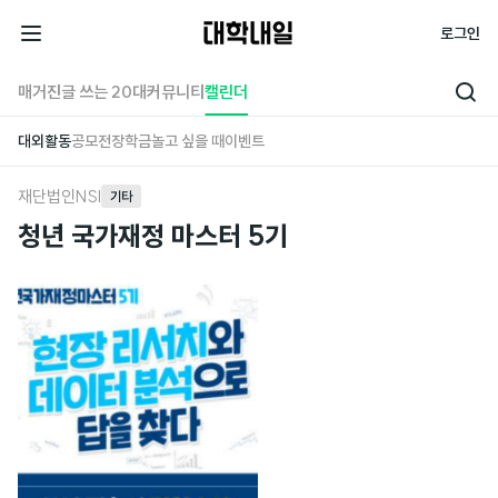
대
로그인
학
전
내
체
매거진
글 쓰는 20대
커뮤니티
캘린더
검
일
메
색
대외활동
공모전
장학금
놀고 싶을 때
이벤트
뉴
재단법인NSI
기타
청년 국가재정 마스터 5기