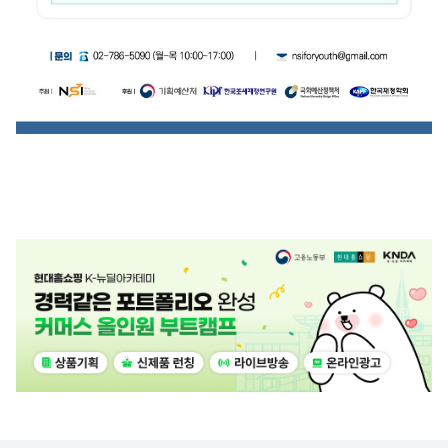
광
고
배
너