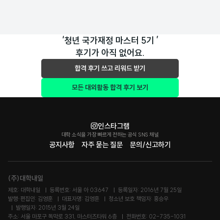
‘청년 국가재정 마스터 5기 ’
후기가 아직 없어요.
합격 후기 쓰고 리워드 받기
모든 대외활동 합격 후기 보기
인스타그램
대학 소식을 가장 빠르게 전하는 공식 SNS 채널
공지사항
자주 묻는 질문
문의/신고하기
(주)대학내일
제호: 대학내일
등록번호: 서울 아 03647
등록일자: 2016년 7월 25일
발행·편집인: 김영훈
대표자명: 김영훈
청소년 보호 책임자: 홍승우
발행일자: 2015년 3월 24일
주소: 서울 마포구 독막로 331, 마스터즈타워 6층
전화번호: 02-735-1031