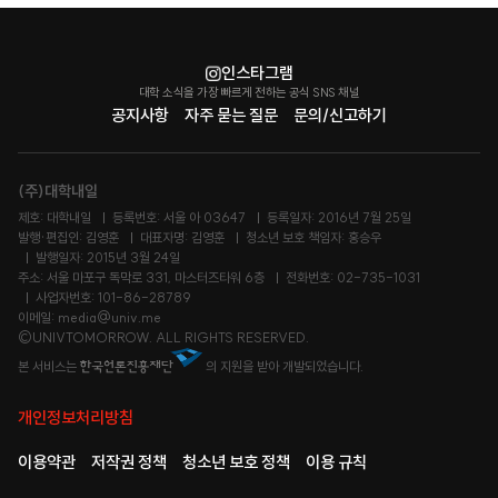
인스타그램
대학 소식을 가장 빠르게 전하는 공식 SNS 채널
공지사항
자주 묻는 질문
문의/신고하기
(주)대학내일
제호: 대학내일
등록번호: 서울 아 03647
등록일자: 2016년 7월 25일
발행·편집인: 김영훈
대표자명: 김영훈
청소년 보호 책임자: 홍승우
발행일자: 2015년 3월 24일
주소: 서울 마포구 독막로 331, 마스터즈타워 6층
전화번호: 02-735-1031
사업자번호: 101-86-28789
이메일: media@univ.me
©UNIVTOMORROW. ALL RIGHTS RESERVED.
본 서비스는
의 지원을 받아 개발되었습니다.
개인정보처리방침
이용약관
저작권 정책
청소년 보호 정책
이용 규칙