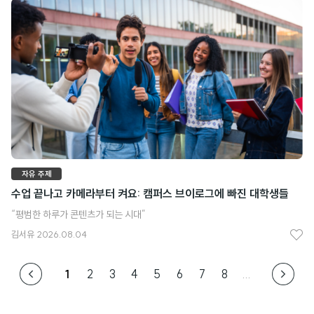
좋
아
요
자유 주제
수업 끝나고 카메라부터 켜요: 캠퍼스 브이로그에 빠진 대학생들
“평범한 하루가 콘텐츠가 되는 시대”
김서유
2026.08.04
좋
아
1
2
3
4
5
6
7
8
...
요