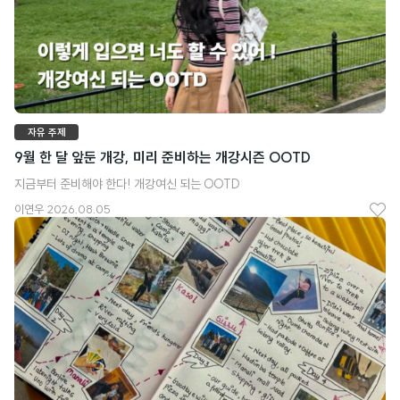
자유 주제
9월 한 달 앞둔 개강, 미리 준비하는 개강시즌 OOTD
지금부터 준비해야 한다! 개강여신 되는 OOTD
이연우
2026.08.05
좋
아
요