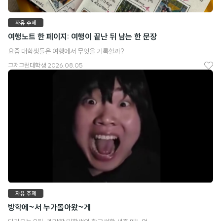
자유 주제
여행노트 한 페이지: 여행이 끝난 뒤 남는 한 문장
요즘 대학생들은 여행에서 무엇을 기록할까?
그저그런대학생
2026.08.05
좋
아
요
자유 주제
방학에~서 누가돌아왔~게