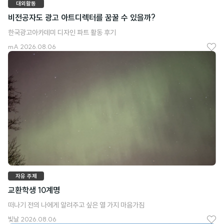
대외활동
비전공자도 광고 아트디렉터를 꿈꿀 수 있을까?
한국광고아카데미 디자인 파트 활동 후기
mA
2026.08.06
좋
아
요
자유 주제
교환학생 10계명
떠나기 전의 나에게 알려주고 싶은 열 가지 마음가짐
빛날
2026.08.06