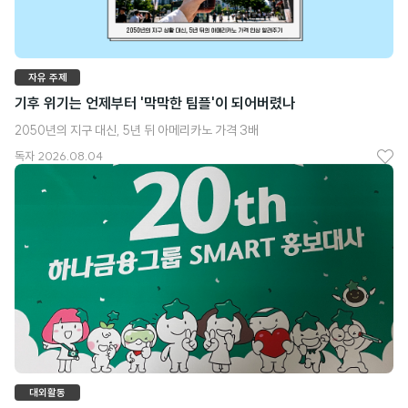
자유 주제
기후 위기는 언제부터 '막막한 팀플'이 되어버렸나
2050년의 지구 대신, 5년 뒤 아메리카노 가격 3배
독자
2026.08.04
좋
아
요
대외활동