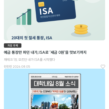
요
자유 주제
예금 통장만 파던 내가,ISA로 '세금 0원'을 맛보기까지
재테크 1도 모르던 내가 ISA를 시작했다
린린린
2026.08.05
좋
아
요