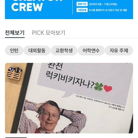
너
콘
전체보기
PICK 모아보기
텐
인턴
대외활동
교환학생
어학연수
자유 주제
츠
글
목
록