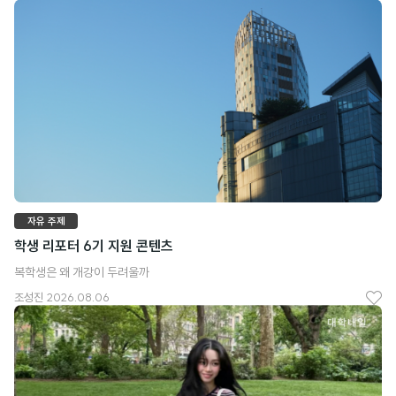
좋
아
요
자유 주제
학생 리포터 6기 지원 콘텐츠
복학생은 왜 개강이 두려울까
조성진
2026.08.06
좋
아
요