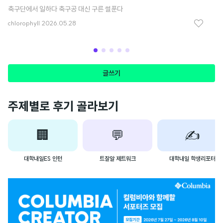
축구단에서 일하다 축구공 대신 구른 썰푼다
내
chlorophyll
2026.05.28
사
좋
아
요
글쓰기
주제별로 후기 골라보기
🏢
💬
✍️
대학내일ES 인턴
트잘알 제트워크
대학내일 학생리포터
광
고
배