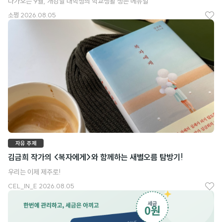
다가오는 9월, 개강할 대학생의 학교생활 생존 메뉴얼
소쩡
2026.08.05
좋
아
요
자유 주제
김금희 작가의 <복자에게>와 함께하는 새별오름 탐방기!
우리는 이제 제주로!
CEL_IN_E
2026.08.05
좋
아