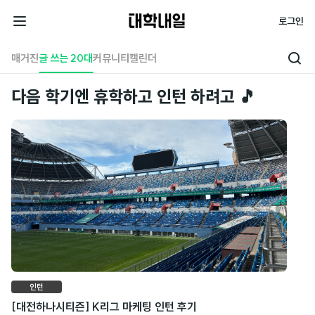
대
로그인
학
전
내
체
매거진
글 쓰는 20대
커뮤니티
캘린더
검
일
메
색
뉴
다음 학기엔 휴학하고 인턴 하려고 🎵
인턴
[대전하나시티즌] K리그 마케팅 인턴 후기
S