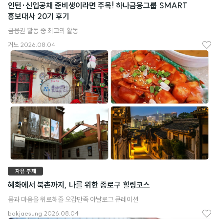
인턴·신입공채 준비생이라면 주목! 하나금융그룹 SMART
홍보대사 20기 후기
금융권 활동 중 최고의 활동
거노
2026.08.04
좋
아
요
자유 주제
혜화에서 북촌까지, 나를 위한 종로구 힐링코스
몸과 마음을 위로해줄 오감만족 아날로그 큐레이션
bokjaesung
2026.08.04