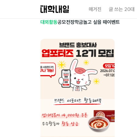
대
매거진
글 쓰는 20대
학
내
대외활동
공모전
장학금
놀고 싶을 때
이벤트
일