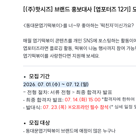
[(주)핫시즈] 브랜드 홍보대사 [엽포터즈 12기] 모
<동대문엽기떡볶이>를 너~무 좋아하는 '떡친자'이신가요?
매월 엽기떡볶이 콘텐츠를 개인 SNS에 포스팅하는 활동이
엽포터즈라면 플로깅 활동, 떡볶이 나눔 행사까지 참여 가능
엽기떡볶이를 사랑한다면 지원해 보세요.
모집 기간
2026. 07. 01.(수) ~ 07. 12.(일)
-
전형 절차: 서류 전형 > 최종 합격자 발표
07. 14.(화) 15:00
*합격자에 한하여
- 최종 합격자 발표:
07
. 23.(목) ※오프라인 필수 참석
(* 상세 일정
- 발대식:
모집 대상
동대문엽기떡볶이 브랜드에 애정이 많은 누구나
-