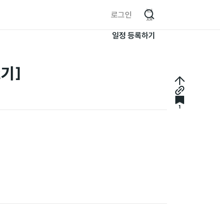
검
로그인
색
일정 등록하기
기]
최
링
상
북
1
크
단
마
복
으
크
사
로