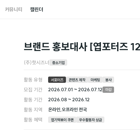
커뮤니티
캘린더
브랜드 홍보대사 [엽포터즈 12
(주)핫시즈너
중소기업
활동 유형
서포터즈
콘텐츠 제작
마케팅
봉사
모집 기간
2026.07.01 ~ 2026.07.12
마감
활동 기간
2026.08 ~ 2026.12
활동 지역
온라인,오프라인 전국
활동 혜택
엽기떡볶이 쿠폰
우수활동자 상금