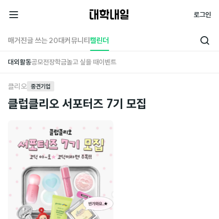
대
로그인
학
전
내
체
매거진
글 쓰는 20대
커뮤니티
캘린더
검
일
메
색
대외활동
공모전
장학금
놀고 싶을 때
이벤트
뉴
클리오
중견기업
클럽클리오 서포터즈 7기 모집