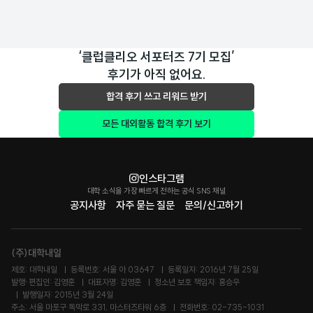
‘클럽클리오 서포터즈 7기 모집’
후기가 아직 없어요.
합격 후기 쓰고 리워드 받기
모든 대외활동 합격 후기 보기
인스타그램
대학 소식을 가장 빠르게 전하는 공식 SNS 채널
공지사항
자주 묻는 질문
문의/신고하기
(주)대학내일
제호: 대학내일
등록번호: 서울 아 03647
등록일자: 2016년 7월 25일
발행·편집인: 김영훈
대표자명: 김영훈
청소년 보호 책임자: 홍승우
발행일자: 2015년 3월 24일
주소: 서울 마포구 독막로 331, 마스터즈타워 6층
전화번호: 02-735-1031