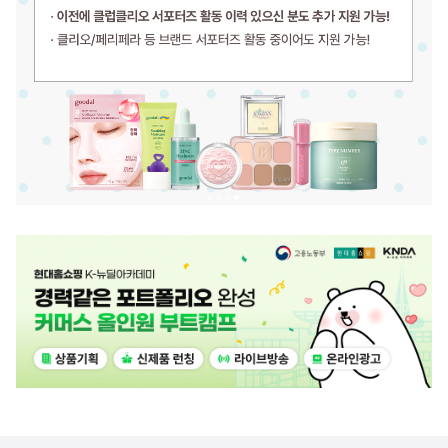
광
고
배
너