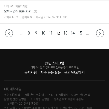
카테고리
자유게시판
댓
오픽 • 영어 회화 과외
(0)
글
조회수
1752
좋아요
0
게시일
2026.07.18 15:38
...
8
9
10
11
12
13
14
15
...
인스타그램
대학 소식을 가장 빠르게 전하는 공식 SNS 채널
공지사항
자주 묻는 질문
문의/신고하기
(주)대학내일
제호: 대학내일
등록번호: 서울 아 03647
등록일자: 2016년 7월 25일
발행·편집인: 김영훈
대표자명: 김영훈
청소년 보호 책임자: 홍승우
발행일자: 2015년 3월 24일
주소: 서울 마포구 독막로 331, 마스터즈타워 6층
전화번호: 02-735-1031