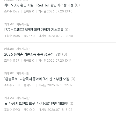
댓
최대 90% 환급 지원ㅣRed Hat 공인 자격증 과정
(0)
글
조회수
1672
좋아요
0
게시일
2026.07.20 13:40
카테고리
자유게시판
댓
[SD부트캠프] 5만원 미만 개발자 기초교육
(0)
글
조회수
1806
좋아요
0
게시일
2026.07.20 13:40
카테고리
자유게시판
댓
2026 농어촌 기본소득 숏폼 공모전_7월
(0)
글
조회수
1797
좋아요
0
게시일
2026.07.20 10:14
카테고리
자유게시판
댓
‘환승독서’ 교환독서 동아리 3기 신규 부원 모집
(0)
글
조회수
2081
좋아요
0
게시일
2026.07.18 22:37
카테고리
자유게시판
댓
🔥 가성비 트렌드 크루 '가비(備)' 인원 대모집!
(0)
글
조회수
1993
좋아요
0
게시일
2026.07.18 18:02