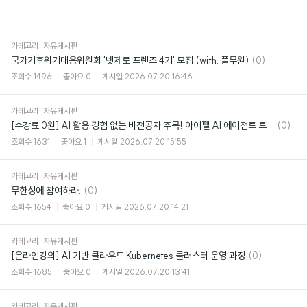
카테고리
자유게시판
댓
국가기후위기대응위원회 '넷제로 프렌즈 4기' 모집 (with. 풀무원)
(0)
글
조회수
1496
좋아요
0
게시일
2026.07.20 16:46
카테고리
자유게시판
댓
[수강료 0원] AI 활용 경험 없는 비전공자 주목! 아이펠 AI 에이전트 트랙 2기!
(0)
글
조회수
1631
좋아요
1
게시일
2026.07.20 15:55
카테고리
자유게시판
댓
무한성에 참여하라.
(0)
글
조회수
1654
좋아요
0
게시일
2026.07.20 14:21
카테고리
자유게시판
댓
[온라인강의] AI 기반 클라우드 Kubernetes 클러스터 운영 과정
(0)
글
조회수
1685
좋아요
0
게시일
2026.07.20 13:41
카테고리
자유게시판