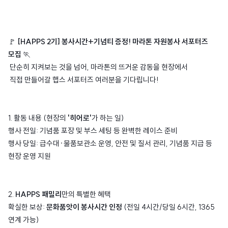
🚩
[HAPPS 2기] 봉사시간+기념티 증정! 마라톤 자원봉사 서포터즈
모집
🏃‍
단순히 지켜보는 것을 넘어, 마라톤의 뜨거운 감동을 현장에서
직접 만들어갈 햅스 서포터즈 여러분을 기다립니다!
1. 활동 내용 (현장의
'히어로'
가 하는 일)
행사 전일: 기념품 포장 및 부스 세팅 등 완벽한 레이스 준비
행사 당일: 급수대·물품보관소 운영, 안전 및 질서 관리, 기념품 지급 등
현장 운영 지원
2.
HAPPS 패밀리
만의 특별한 혜택
확실한 보상:
문화품앗이 봉사시간 인정
(전일 4시간/당일 6시간, 1365
연계 가능)