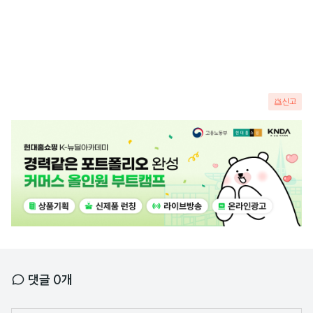
신고
광
고
배
너
댓글
0
개