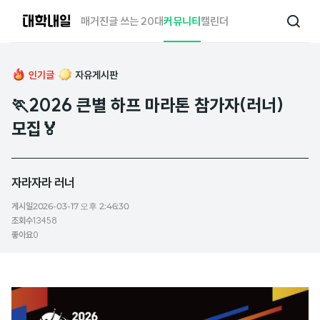
대
매거진
글 쓰는 20대
커뮤니티
캘린더
검
학
색
내
일
인기글
자유게시판
🏃2026 큰별 하프 마라톤 참가자(러너)
모집🏅
자라자라 러너
게시일
2026-03-17 오후 2:46:30
조회수
13458
좋아요
0