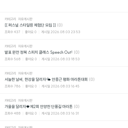
카테고리
자유게시판
댓
[[ 퍼스널 스타일링 체험단 모집 ]]
(0)
글
조회수
437
좋아요
0
게시일
2026.08.03 23:53
카테고리
자유게시판
댓
발표 완전 정복 스피치 클래스 Speech Out!
(0)
글
조회수
568
좋아요
0
게시일
2026.08.03 18:53
카테고리
자유게시판
댓
서늘한 날씨, 한강을 달리자🌤️ 안중근 평화 마라톤대회
(0)
글
조회수
786
좋아요
0
게시일
2026.08.03 16:45
카테고리
자유게시판
댓
가을을 달리자🍁제2회 안양천 단풍길 마라톤
(0)
글
조회수
488
좋아요
0
게시일
2026.08.03 16:31
카테고리
자유게시판