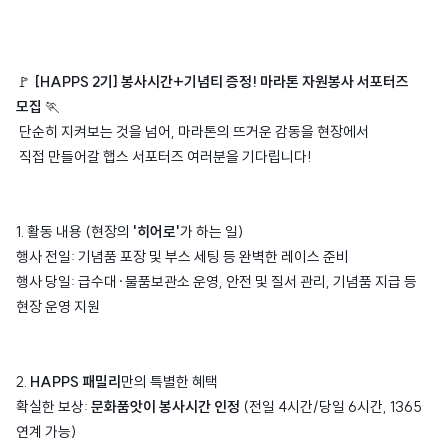
🚩
[HAPPS 2기] 봉사시간+기념티 증정! 마라톤 자원봉사 서포터즈
모집
🏃‍
단순히 지켜보는 것을 넘어, 마라톤의 뜨거운 감동을 현장에서
직접 만들어갈 햅스 서포터즈 여러분을 기다립니다!
1. 활동 내용 (현장의
'히어로'
가 하는 일)
행사 전일: 기념품 포장 및 부스 세팅 등 완벽한 레이스 준비
행사 당일: 급수대·물품보관소 운영, 안전 및 질서 관리, 기념품 지급 등
현장 운영 지원
2.
HAPPS 패밀리
만의 특별한 혜택
확실한 보상:
문화품앗이 봉사시간 인정
(전일 4시간/당일 6시간, 1365
연계 가능)