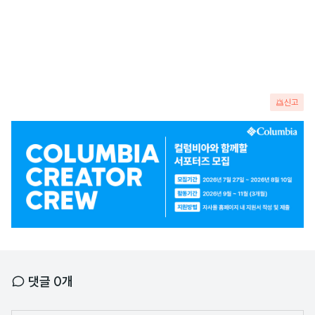
신고
광
고
배
너
댓글
0
개