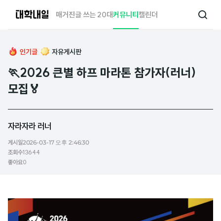
대
매거진
글 쓰는 20대
커뮤니티
캘린더
검
학
색
내
일
인기글
자유게시판
🏃2026 큰별 하프 마라톤 참가자(러너)
모집🏅
자라자라 러너
게시일
2026-03-17 오후 2:46:30
조회수
13644
좋아요
0