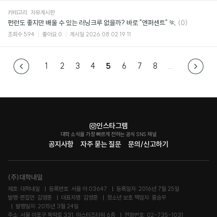
카테고리
자유게시판
댓
펀런도 좋지만 배울 수 있는 러닝크루 없을까? 바로 "엔퍼센트" 🏃
(0)
글
조회수
594
좋아요
0
게시일
2026.08.02 19:11
1
2
3
4
5
6
7
8
...
인스타그램
대학 소식을 가장 빠르게 전하는 공식 SNS 채널
공지사항
자주 묻는 질문
문의/신고하기
(주)대학내일
제호: 대학내일
등록번호: 서울 아 03647
등록일자: 2016년 7월 25일
발행·편집인: 김영훈
대표자명: 김영훈
청소년 보호 책임자: 홍승우
발행일자: 2015년 3월 24일
주소: 서울 마포구 독막로 331, 마스터즈타워 6층
전화번호: 02-735-1031