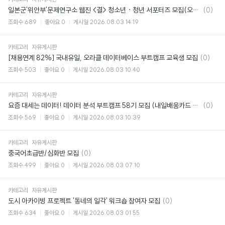
댓
일본군'위안부'문제연구소 웹진 <결> 청소년 · 청년 서포터즈 모집(오늘마감!!)
(0)
글
조회수
689
좋아요
0
게시일
2026.08.03 14:19
카테고리
자유게시판
댓
[채용연계 82%] 국내유일, 오라클 데이터베이스 부트캠프 교육생 모집
(0)
글
조회수
503
좋아요
0
게시일
2026.08.03 10:40
카테고리
자유게시판
댓
요즘 대세는 데이터! 데이터 분석 부트캠프 58기 모집 (내일배움카드 95% 국비지원)
(0)
글
조회수
569
좋아요
0
게시일
2026.08.03 10:39
카테고리
자유게시판
댓
중국어초급반/심화반 모집
(0)
글
조회수
499
좋아요
0
게시일
2026.08.03 07:10
카테고리
자유게시판
댓
도시 아카이빙 프로젝트 '동네의 일각' 워크숍 참여자 모집
(0)
글
조회수
634
좋아요
0
게시일
2026.08.03 01:55