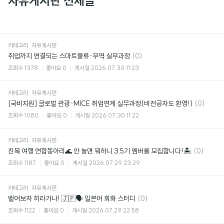
자유게시판 전체글
카테고리
자유게시판
댓
취업까지 연결되는 스마트물류·무역 실무과정
(0)
글
조회수
1378
좋아요
0
게시일
2026.07.30 11:23
카테고리
자유게시판
댓
[국비지원] 글로벌 관광·MICE 취업연계 실무과정(비전공자도 환영!)
(0)
글
조회수
1080
좋아요
0
게시일
2026.07.30 11:22
카테고리
자유게시판
댓
친목 여행 연합동아리🌊 안 놀면 뭐하니 3.5기 멤버를 모집합니다!🏝
(0)
글
조회수
1187
좋아요
0
게시일
2026.07.29 23:29
카테고리
자유게시판
댓
뱉어보자 히라가나! 🇯🇵🗣️ 일본어 회화 스터디
(0)
글
조회수
1122
좋아요
0
게시일
2026.07.29 22:58