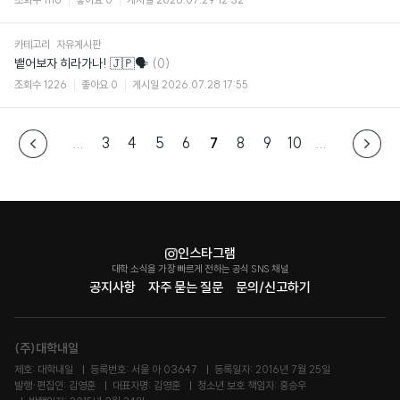
카테고리
자유게시판
댓
뱉어보자 히라가나! 🇯🇵🗣️
(0)
글
조회수
1226
좋아요
0
게시일
2026.07.28 17:55
...
3
4
5
6
7
8
9
10
...
인스타그램
대학 소식을 가장 빠르게 전하는 공식 SNS 채널
공지사항
자주 묻는 질문
문의/신고하기
(주)대학내일
제호: 대학내일
등록번호: 서울 아 03647
등록일자: 2016년 7월 25일
발행·편집인: 김영훈
대표자명: 김영훈
청소년 보호 책임자: 홍승우