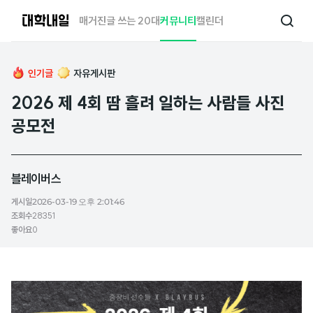
대
매거진
글 쓰는 20대
커뮤니티
캘린더
검
학
색
내
일
인기글
자유게시판
2026 제 4회 땀 흘려 일하는 사람들 사진
공모전
블레이버스
게시일
2026-03-19 오후 2:01:46
조회수
28351
좋아요
0