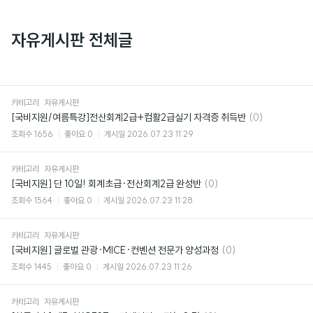
자유게시판 전체글
카테고리
자유게시판
댓
[국비지원/여름특강]전산회계2급+컴활2급실기 자격증 취득반
(0)
글
조회수
1656
좋아요
0
게시일
2026.07.23 11:29
카테고리
자유게시판
댓
[국비지원] 단 10일! 회계초급·전산회계2급 완성반
(0)
글
조회수
1564
좋아요
0
게시일
2026.07.23 11:28
카테고리
자유게시판
댓
[국비지원] 글로벌 관광·MICE·컨벤션 전문가 양성과정
(0)
글
조회수
1445
좋아요
0
게시일
2026.07.23 11:26
카테고리
자유게시판