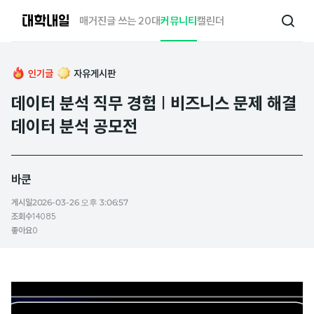
대
매거진
글 쓰는 20대
커뮤니티
캘린더
검
학
색
내
일
인기글
자유게시판
데이터 분석 직무 경험 | 비즈니스 문제 해결
데이터 분석 공모전
바쿤
게시일
2026-03-26 오후 3:06:57
조회수
14085
좋아요
0