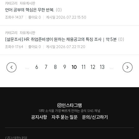
카테고리
자유게시판
댓
언어 공부의 핵심은 무한 반복.
(0)
글
조회수
1437
좋아요
0
게시일
2026.07.22 15:50
카테고리
자유게시판
댓
[설문조사] HR 취업준비생이 원하는 채용공고의 특징 조사｜약 5분
(0)
글
조회수
1764
좋아요
0
게시일
2026.07.22 11:20
...
6
7
8
9
10
11
12
13
...
인스타그램
대학 소식을 가장 빠르게 전하는 공식 SNS 채널
공지사항
자주 묻는 질문
문의/신고하기
(주)대학내일