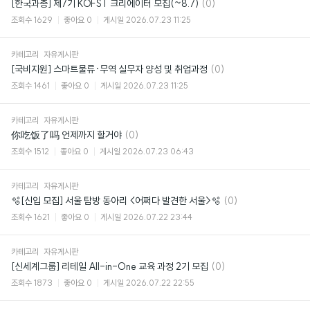
댓
[한국과총] 제7기 KOFST 크리에이터 모집(~8.7)
(0)
글
조회수
1629
좋아요
0
게시일
2026.07.23 11:25
카테고리
자유게시판
댓
[국비지원] 스마트물류·무역 실무자 양성 및 취업과정
(0)
글
조회수
1461
좋아요
0
게시일
2026.07.23 11:25
카테고리
자유게시판
댓
你吃饭了吗 언제까지 할거야
(0)
글
조회수
1512
좋아요
0
게시일
2026.07.23 06:43
카테고리
자유게시판
댓
🫧[신입 모집] 서울 탐방 동아리 <어쩌다 발견한 서울>🫧
(0)
글
조회수
1621
좋아요
0
게시일
2026.07.22 23:44
카테고리
자유게시판
댓
[신세계그룹] 리테일 All-in-One 교육 과정 2기 모집
(0)
글
조회수
1873
좋아요
0
게시일
2026.07.22 22:55