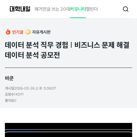
대
매거진
글 쓰는 20대
커뮤니티
캘린더
검
학
색
내
일
인기글
자유게시판
데이터 분석 직무 경험 | 비즈니스 문제 해결
데이터 분석 공모전
바쿤
게시일
2026-03-26 오후 3:06:57
조회수
14391
좋아요
0