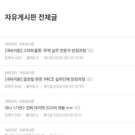
자유게시판 전체글
카테고리
자유게시판
댓
[국비지원] 스마트물류·무역 실무 전문가 양성과정
(0)
글
조회수
602
좋아요
0
게시일
2026.08.05 13:40
카테고리
자유게시판
댓
[국비지원] 글로벌 관광·MICE 실무인재 양성과정
(0)
글
조회수
540
좋아요
0
게시일
2026.08.05 13:39
카테고리
자유게시판
댓
아니 <기븐> 진짜 마지막 드디어 개봉 ㅠㅠ
(0)
글
조회수
542
좋아요
0
게시일
2026.08.05 13:11
카테고리
자유게시판