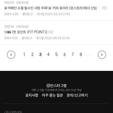
카테고리
자유게시판
댓
🚨카페인 수혈 필수인 사람 주목!🚨 커피 동아리 [로스토리]에서 신입 부원 모집
(0)
글
조회수
638
좋아요
0
게시일
2026.08.04 21:43
카테고리
자유게시판
댓
👕📸 [핏 포인트 (FIT POINT)]
(0)
글
조회수
525
좋아요
0
게시일
2026.08.04 21:36
1
2
3
4
5
6
7
8
...
인스타그램
대학 소식을 가장 빠르게 전하는 공식 SNS 채널
공지사항
자주 묻는 질문
문의/신고하기
(주)대학내일