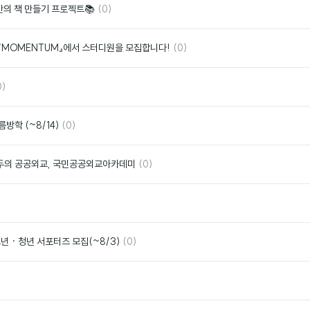
댓
좋
나만의 책 만들기 프로젝트📚
(0)
글
아
요
댓
좋
 『MOMENTUM』에서 스터디원을 모집합니다!
(0)
글
아
요
좋
0)
아
요
댓
좋
방학 (~8/14)
(0)
글
아
요
댓
좋
 모두의 공공외교, 국민공공외교아카데미
(0)
글
아
요
좋
아
요
댓
좋
년 · 청년 서포터즈 모집(~8/3)
(0)
글
아
요
좋
아
요