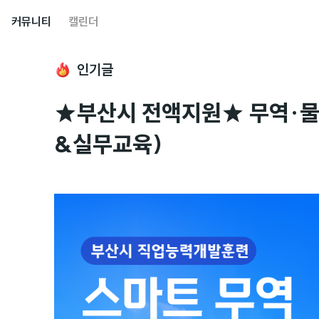
커뮤니티
캘린더
인기글
★부산시 전액지원★ 무역·물
&실무교육)