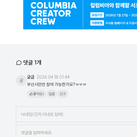
광
고
배
너
댓글
1
개
궁금
2026.04.18 01:44
궁
부산시민만 참여 가능한가요?ㅠㅠㅠ
1
좋아요
답글
신고
닉
네
임