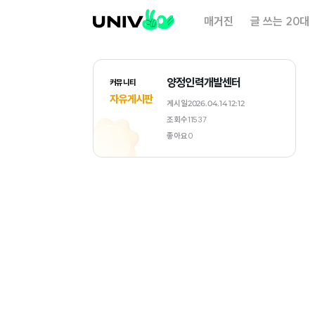
대
매거진
글 쓰는 20대
학
내
일
양정인력개발센터
커뮤니티
자유게시판
게시일
2026.04.14 12:12
조회수
11537
좋아요
0