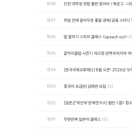
번
1598
인천 대학생 연합 출판 동아리 | 북로그 : 
호
번
1597
취업 전에 알아두면 좋을 경제/금융 스터디
호
번
댓
1596
말 잘하기 스피치 클래스 <speech out>
(
호
글
번
1595
끝까지클럽 시즌1 | 게으른 완벽주의자의 여름
호
번
1594
[한국국제교류재단] 8월 오픈! 2026년
호
번
댓
1593
중국어 초급반/심화반 모집
(0)
호
글
번
1592
[일본군'위안부'문제연구소] 웹진 <결> 청소
호
번
댓
1591
무한반복 일본어 클래스
(0)
호
글