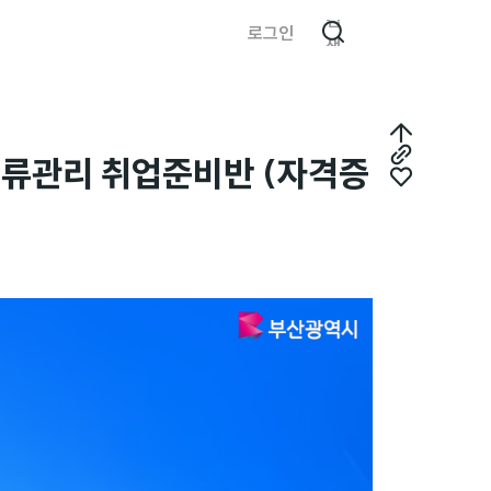
검
로그인
색
최
류관리 취업준비반 (자격증
링
상
좋
크
단
아
복
으
요
사
로