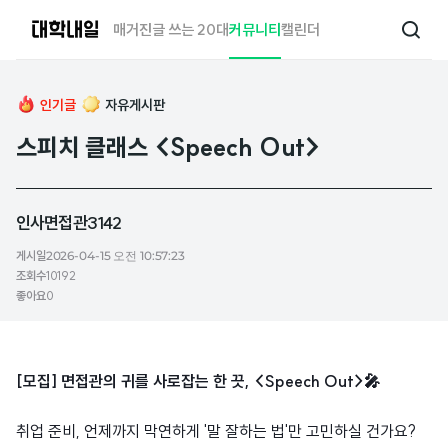
대
매거진
글 쓰는 20대
커뮤니티
캘린더
검
학
색
내
일
인기글
자유게시판
스피치 클래스 <Speech Out>
인사면접관3142
게시일
2026-04-15 오전 10:57:23
조회수
10192
좋아요
0
[모집] 면접관의 귀를 사로잡는 한 끗, <Speech Out>🎤
취업 준비, 언제까지 막연하게 '말 잘하는 법'만 고민하실 건가요?