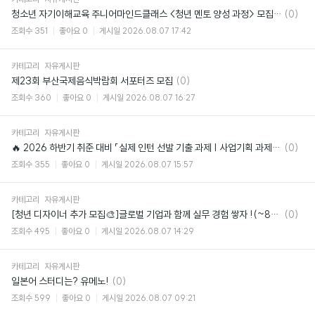
댓
청소년 자기이해교육 주니어마인드클래스 <청년 멘토 양성 과정> 모집 (~8/19)
(0)
글
조회수
351
좋아요
0
게시일
2026.08.07 17:42
카테고리
자유게시판
댓
제23회 부산국제음식박람회 서포터즈 모집
(0)
글
조회수
360
좋아요
0
게시일
2026.08.07 16:27
카테고리
자유게시판
댓
🔥 2026 하반기 취준 대비 「실제 인턴 선발 기출 과제 | 사업기획 과제 모의고사
(0)
글
조회수
355
좋아요
0
게시일
2026.08.07 15:57
카테고리
자유게시판
댓
[청년 디자이너 추가 모집🎨]글로벌 기업과 함께 실무 경험 쌓자 !(~8/14 마감)
(0)
글
조회수
495
좋아요
0
게시일
2026.08.07 14:29
카테고리
자유게시판
댓
일본어 스터디는? 유메노!
(0)
글
조회수
599
좋아요
0
게시일
2026.08.07 09:21