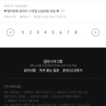
카테고리
자유게시판
댓
💙영어회화 동아리 스픽업 신입부원 모집 💬
(0)
글
조회수
413
좋아요
0
게시일
2026.08.07 08:00
1
2
3
4
5
6
7
8
...
인스타그램
대학 소식을 가장 빠르게 전하는 공식 SNS 채널
공지사항
자주 묻는 질문
문의/신고하기
(주)대학내일
제호: 대학내일
등록번호: 서울 아 03647
등록일자: 2016년 7월 25일
발행·편집인: 김영훈
대표자명: 김영훈
청소년 보호 책임자: 홍승우
발행일자: 2015년 3월 24일
주소: 서울 마포구 독막로 331, 마스터즈타워 6층
전화번호: 02-735-1031