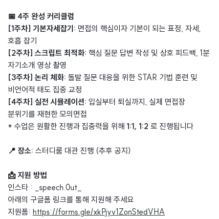
📅 4주 완성 커리큘럼
[1주차]
기본자세잡기:
면접의 핵심이자 기본이 되는 표정, 자세,
호흡 잡기
[2주차] 스크립트 최적화:
핵심 질문 답변 작성 및 상호 피드백, 1분
자기소개 영상 촬영
[3주차] 논리 체화:
돌발 질문 대응을 위한 STAR 기법 훈련 및
비언어적 태도 집중 교정
[4주차] 실전 시뮬레이션:
입실부터 퇴실까지, 실제 면접장
분위기를 재현한 모의면접
* 수업은 원활한 진행과 집중력을 위해
1:1, 1:2
로 진행됩니다
📍 장소:
스터디룸 대관 진행 (추후 공지)
📩 지원 방법
인스타 : _speech.0ut_
아래의 구글폼 링크를 통해 지원해 주세요
지원폼:
https://forms.gle/xkPjyv1ZonStedVHA