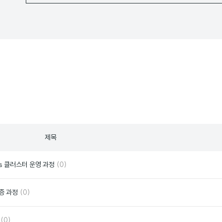
제목
댓
좋
es 클러스터 운영 과정
(0)
글
아
요
댓
좋
격증 과정
(0)
글
아
요
댓
좋
(0)