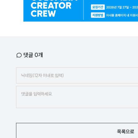
고
배
너
댓글
0
개
닉
네
임
목록으로