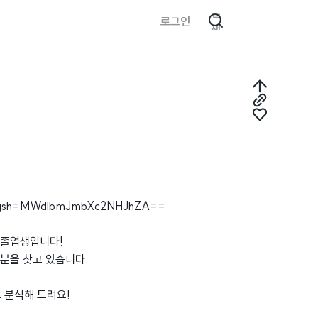
검
로그인
색
최
링
상
좋
크
단
아
복
으
요
사
로
ive?igsh=MWdlbmJmbXc2NHJhZA==
 졸업생입니다!
분을 찾고 있습니다.
 분석해 드려요!