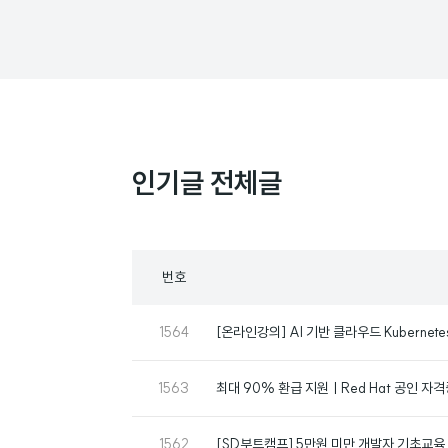
인기글 전체글
목
번호
록
번
1564
[온라인강의] AI 기반 클라우드 Kubernet
호
번
1563
최대 90% 환급 지원ㅣRed Hat 공인 자
호
번
1562
[SD부트캠프] 5만원 미만 개발자 기초교육