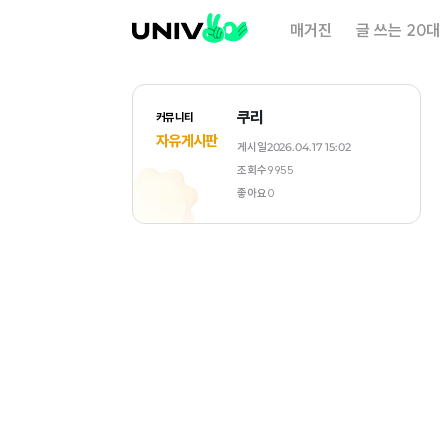
대
매거진
글 쓰는 20대
학
내
일
쿠리
커뮤니티
자유게시판
게시일
2026.04.17 15:02
조회수
9955
좋아요
0