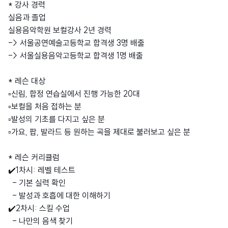
* 강사 경력
실음과 졸업
실용음악학원 보컬강사 2년 경력
-> 서울공연예술고등학교 합격생 3명 배출
-> 서울실용음악고등학교 합격생 1명 배출
* 레슨 대상
▫️신림, 합정 연습실에서 진행 가능한 20대
▫️보컬을 처음 접하는 분
▫️발성의 기초를 다지고 싶은 분
▫️가요, 팝, 발라드 등 원하는 곡을 제대로 불러보고 싶은 분
* 레슨 커리큘럼
✔️1차시: 레벨 테스트
- 기본 실력 확인
- 발성과 호흡에 대한 이해하기
✔️2차시: 스킬 수업
- 나만의 음색 찾기