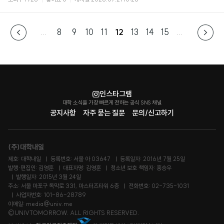
...
8
9
10
11
12
13
14
15
...
인스타그램
대학 소식을 가장 빠르게 전하는 공식 SNS 채널
공지사항
자주 묻는 질문
문의/신고하기
(주)대학내일
제호: 대학내일
등록번호: 서울 아 03647
등록일자: 2016년 7월 25일
발행·편집인: 김영훈
대표자명: 김영훈
청소년 보호 책임자: 홍승우
발행일자: 2015년 3월 24일
주소: 서울 마포구 독막로 331, 마스터즈타워 6층
전화번호: 02-735-1031
사업자번호: 101-86-28789
이메일: media@univ.me
©UNIVTOMORROW. ALL RIGHTS RESERVED.