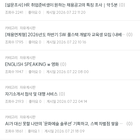
댓
[설문조사] HR 취업준비생이 원하는 채용공고의 특징 조사｜약 5분
(0)
글
조회수
2241
좋아요
0
게시일
2026.07.22 11:20
카테고리
자유게시판
댓
[채용연계형] 2026년도 하반기 SW 풀스택 개발자 교육생 모집 (내베카X, 자부담없음)
(0)
글
조회수
1795
좋아요
0
게시일
2026.07.22 10:16
카테고리
자유게시판
댓
ENGLISH SPEAKING w 영화
(0)
글
조회수
1947
좋아요
0
게시일
2026.07.22 08:00
카테고리
자유게시판
댓
자기소개서 첨삭 및 대행 서비스
(0)
글
조회수
2193
좋아요
0
게시일
2026.07.22 04:14
카테고리
자유게시판
댓
AI가 대신 못할 나만의 '문화예술 솔루션' 기획하고, 스펙 차별점 쌓을 사람 주목!🔥
(0)
글
조회수
1861
좋아요
1
게시일
2026.07.21 18:09