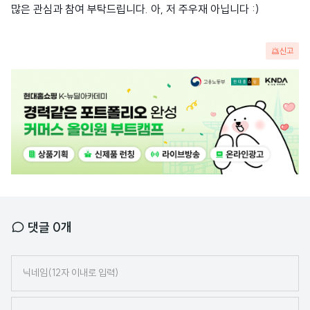
많은 관심과 참여 부탁드립니다. 아, 저 주우재 아닙니다 :)
신고
광
고
배
너
댓글
0
개
닉
네
임