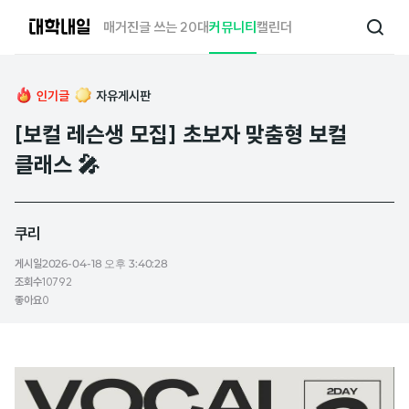
대
매거진
글 쓰는 20대
커뮤니티
캘린더
검
학
색
내
일
인기글
자유게시판
[보컬 레슨생 모집] 초보자 맞춤형 보컬
클래스 🎤
쿠리
게시일
2026-04-18 오후 3:40:28
조회수
10792
좋아요
0