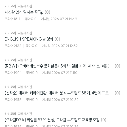
카테고리
자유게시판
댓
자신감 있게 말하는 꿀Tip
(0)
글
조회수
1817
좋아요
0
게시일
2026.07.21 14:49
카테고리
자유게시판
댓
ENGLISH SPEAKING w 영화
(0)
글
조회수
2132
좋아요
0
게시일
2026.07.21 12:52
카테고리
자유게시판
댓
[RBW]<오버더레인보우 문화살롱> 5회차 '앨범 기획·제작' 토크🤩(~08/06)
(0)
글
조회수
1904
좋아요
0
게시일
2026.07.21 11:50
카테고리
자유게시판
댓
[선착순] 데이터 커리어전환, 데이터 분석 부트캠프 58기, 4번의 프로젝트로 실무 종결
(0)
글
조회수
1958
좋아요
0
게시일
2026.07.21 10:32
카테고리
자유게시판
댓
[오라클DBA] 취업률 87% 달성, 오라클 부트캠프 교육생 모집
(0)
글
조회수
1926
좋아요
0
게시일
2026.07.21 10:26