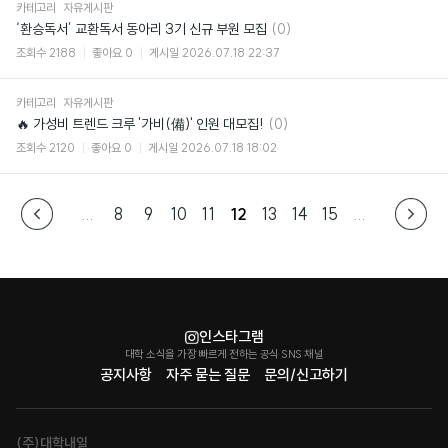
카테고리
자유게시판
댓
‘환승독서’ 교환독서 동아리 3기 신규 부원 모집
(0)
글
조회수
2188
좋아요
0
게시일
2026.07.18 22:37
카테고리
자유게시판
댓
🔥 가성비 트렌드 크루 '가비(備)' 인원 대모집!
(0)
글
조회수
2120
좋아요
0
게시일
2026.07.18 18:02
...
8
9
10
11
12
13
14
15
...
인스타그램
대학 소식을 가장 빠르게 전하는 공식 SNS 채널
공지사항
자주 묻는 질문
문의/신고하기
(주)대학내일