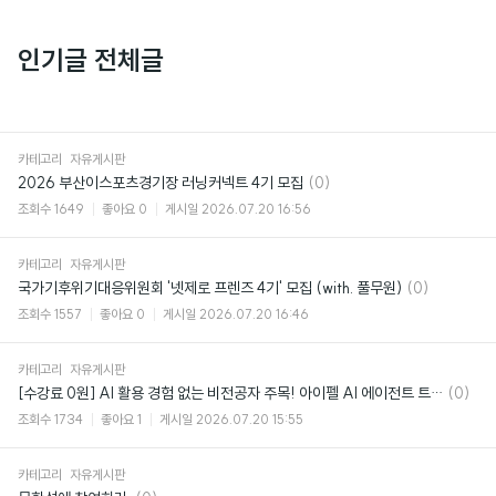
인기글 전체글
카테고리
자유게시판
댓
2026 부산이스포츠경기장 러닝커넥트 4기 모집
(0)
글
조회수
1649
좋아요
0
게시일
2026.07.20 16:56
카테고리
자유게시판
댓
국가기후위기대응위원회 '넷제로 프렌즈 4기' 모집 (with. 풀무원)
(0)
글
조회수
1557
좋아요
0
게시일
2026.07.20 16:46
카테고리
자유게시판
댓
[수강료 0원] AI 활용 경험 없는 비전공자 주목! 아이펠 AI 에이전트 트랙 2기!
(0)
글
조회수
1734
좋아요
1
게시일
2026.07.20 15:55
카테고리
자유게시판