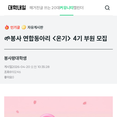
대
매거진
글 쓰는 20대
커뮤니티
캘린더
검
학
색
내
일
인기글
자유게시판
🌱봉사 연합동아리 <온기> 4기 부원 모집
봉사왕대학생
게시일
2026-04-20 오전 10:35:28
조회수
10246
좋아요
0