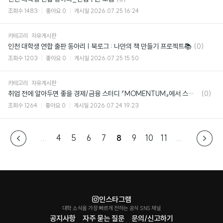
글
조회수
1483
좋아요
0
게시일
2026.07.25 16:24
카테고리
자유게시판
댓
인천 대학생 연합 출판 동아리 | 북로그 : 나만의 책 만들기 프로젝트📚
(0)
글
조회수
1203
좋아요
0
게시일
2026.07.25 15:50
카테고리
자유게시판
댓
취업 전에 알아두면 좋을 경제/금융 스터디 『MOMENTUM』에서 스터디원을 모집합니다!
(0)
글
조회수
1264
좋아요
0
게시일
2026.07.24 19:23
...
4
5
6
7
8
9
10
11
...
인스타그램
대학 소식을 가장 빠르게 전하는 공식 SNS 채널
공지사항
자주 묻는 질문
문의/신고하기