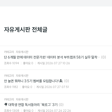
자유게시판 전체글
카테고리
자유게시판
댓
단 6개월 만에 데이터 전문가로! 데이터 분석 부트캠프 58기 실무 밀착형 커리큘럼
(0)
글
조회수
1094
좋아요
0
게시일
2026.07.27 10:26
카테고리
자유게시판
댓
안 놀면 뭐하니 3.5기 멤버를 모집합니다!🏝
(0)
글
조회수
1182
좋아요
0
게시일
2026.07.27 07:51
카테고리
자유게시판
댓
🎥 대학생 연합 독서동아리 ‘북로그’ 3기
(0)
글
조회수
1308
좋아요
0
게시일
2026.07.26 22:26