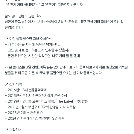
“언젠가 기타 하나쯤은…” 그 ‘언젠가’, 지금으로 바꿔보자!
꿈도 많고 열정도 많은 1학기!
낭만에 죽고 낭만에 사는 기타 선생님이 3달 간 운영하는 5주 완성 기타 클래스에 오신 걸
환영합니다 :)
📍 이런 생각 했으면 그냥 오세요~
- 나 기타는 못 치는데, 낭만은 넘치는데...
- 코드 몇 개로 좋아하는 노래 연주할 수 있을까?
- 돈만 있었으면..시간만 있었으면..나도 기타 잘 칠 텐데...
**본 클래스는 3달 간만..비록 돈은 없지만 취미로 기타를 배워보고자 하는 열정으로 가득찬
분들을 위해 고급 이론, 테크닉 등 불필요한 요소는 뺀
기타 클래스
입니다
📍 강사 약력
- 2016년~ S대 실용음악학과
- 2018년~ 부천시 전국대학가요제 본선 수상
- 2019년~ 연남동 오픈마이크 활동, ‘The Label’ 그룹 활동
- 2021년 4월~ 부천구 00교회 찬양팀 기타 파트장
- 2023년 2월 ~ 개인 레슨
- 2024년 서울예대 1명, 백석예대 3명 배출
📍 수업안내