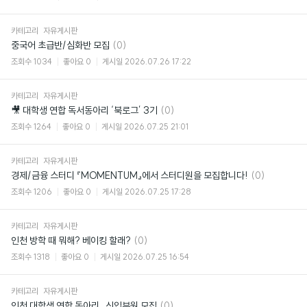
카테고리
자유게시판
댓
중국어 초급반/심화반 모집
(0)
글
조회수
1034
좋아요
0
게시일
2026.07.26 17:22
카테고리
자유게시판
댓
🎥 대학생 연합 독서동아리 ‘북로그’ 3기
(0)
글
조회수
1264
좋아요
0
게시일
2026.07.25 21:01
카테고리
자유게시판
댓
경제/금융 스터디 『MOMENTUM』에서 스터디원을 모집합니다!
(0)
글
조회수
1206
좋아요
0
게시일
2026.07.25 17:28
카테고리
자유게시판
댓
인천 방학 때 뭐해? 베이킹 할래?
(0)
글
조회수
1318
좋아요
0
게시일
2026.07.25 16:54
카테고리
자유게시판
댓
인천 대학생 연합 동아리_신입부원 모집
(0)