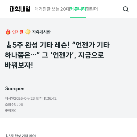
대
매거진
글 쓰는 20대
커뮤니티
캘린더
검
학
색
내
일
인기글
자유게시판
🎸5주 완성 기타 레슨! “언젠가 기타
하나쯤은…” 그 ‘언젠가’, 지금으로
바꿔보자!
Soexpen
게시일
2026-04-23 오전 11:36:42
조회수
8508
좋아요
0
🎸5주 완성 기타 레슨!