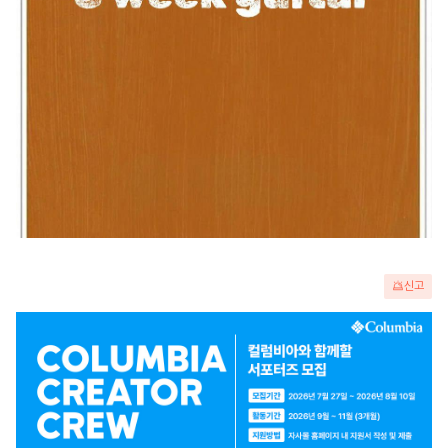
신고
광
고
배
너