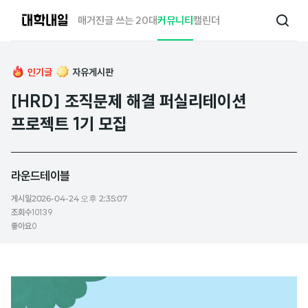
대
매거진
글 쓰는 20대
커뮤니티
캘린더
검
학
색
내
일
인기글
자유게시판
[HRD] 조직문제 해결 퍼실리테이션
프로젝트 1기 모집
라운드테이블
게시일
2026-04-24 오후 2:35:07
조회수
10139
좋아요
0