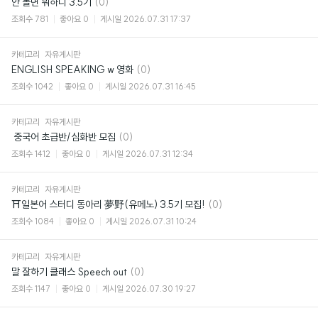
댓
안 놀면 뭐하니 3.5기
(0)
글
조회수
781
좋아요
0
게시일
2026.07.31 17:37
카테고리
자유게시판
댓
ENGLISH SPEAKING w 영화
(0)
글
조회수
1042
좋아요
0
게시일
2026.07.31 16:45
카테고리
자유게시판
댓
​ 중국어 초급반/심화반 모집
(0)
글
조회수
1412
좋아요
0
게시일
2026.07.31 12:34
카테고리
자유게시판
댓
⛩일본어 스터디 동아리 夢野(유메노) 3.5기 모집!
(0)
글
조회수
1084
좋아요
0
게시일
2026.07.31 10:24
카테고리
자유게시판
댓
말 잘하기 클래스 Speech out
(0)
글
조회수
1147
좋아요
0
게시일
2026.07.30 19:27