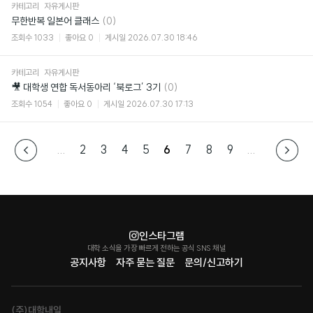
카테고리
자유게시판
댓
무한반복 일본어 클래스
(0)
글
조회수
1033
좋아요
0
게시일
2026.07.30 18:46
카테고리
자유게시판
댓
🎥 대학생 연합 독서동아리 ‘북로그’ 3기
(0)
글
조회수
1054
좋아요
0
게시일
2026.07.30 17:13
...
2
3
4
5
6
7
8
9
...
인스타그램
대학 소식을 가장 빠르게 전하는 공식 SNS 채널
공지사항
자주 묻는 질문
문의/신고하기
(주)대학내일