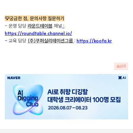
💡궁금한 점, 문의사항 질문하기
- 운영 담당
라운드테이블
채널
:
https://roundtable.channel.io/
-
교육 담당
(주)쿠퍼실리테이션그룹
:
https://koofa.kr
신고
광
고
배
너