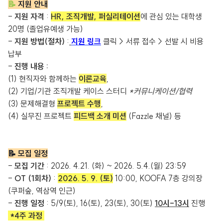
📝
지원 안내
-
지원 자격
:
HR, 조직개발, 퍼실리테이션
에 관심 있는 대학생
20명 (졸업유예생 가능)
-
지원 방법(절차)
:
지원 링크
클릭 > 서류 접수 > 선발 시 비용
납부
-
진행 내용 :
(1) 현직자와 함께하는
이론교
육
,
(2) 기업/기관 조직개발 케이스 스터디
*커뮤니케이션/협력
(3) 문제해결형
프로젝트 수행
,
(4) 실무진 프로젝트
피드백 소개 미션
(Fazzle 채널) 등
📝 모집 일정
-
모집 기간
: 2026. 4.21. (화) ~ 2026. 5.4.(월) 23:59
-
OT (1회차)
:
2026. 5. 9. (토)
10:00, KOOFA 7층 강의장
(쿠퍼숲, 역삼역 인근)
-
진행 일정
: 5/9(토), 16(토), 23(토), 30(토)
10시-13시
진행
*4주 과정