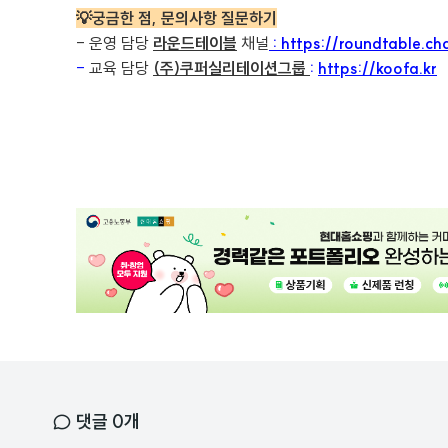
💡궁금한 점, 문의사항 질문하기
- 운영 담당
라운드테이블
채널
:
https://roundtable.cha
-
교육 담당
(주)쿠퍼실리테이션그룹
:
https://koofa.kr
광
고
배
너
댓글
0
개