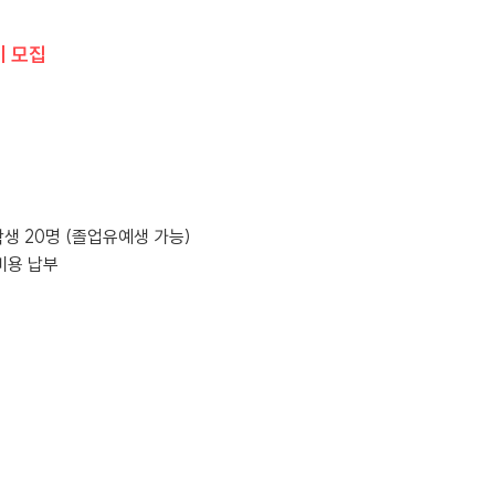
기 모집
학생 20명 (졸업유예생 가능)
 비용 납부