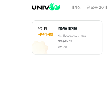
대
매거진
글 쓰는 20대
학
내
일
라운드테이블
커뮤니티
자유게시판
게시일
2026.04.24 14:35
조회수
10165
좋아요
0