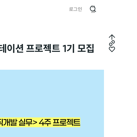
검
로그인
색
최
리테이션 프로젝트 1기 모집
링
상
좋
크
단
아
복
으
요
사
로