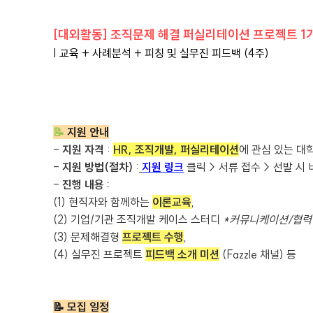
[대외활동] 조직문제 해결 퍼실리테이션 프로젝트 1
| 교육 + 사례분석 + 피칭 및 실무진 피드백 (4주)
📝
지원 안내
-
지원 자격
:
HR, 조직개발, 퍼실리테이션
에 관심 있는 대
-
지원 방법(절차)
:
지원 링크
클릭 > 서류 접수 > 선발 시
-
진행 내용 :
(1) 현직자와 함께하는
이론교
육
,
(2) 기업/기관 조직개발 케이스 스터디
*커뮤니케이션/협력
(3) 문제해결형
프로젝트 수행
,
(4) 실무진 프로젝트
피드백 소개 미션
(Fazzle 채널) 등
📝 모집 일정