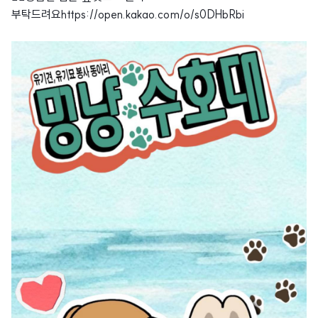
부탁드려요https://open.kakao.com/o/s0DHbRbi