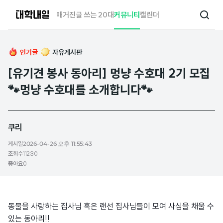
대
매거진
글 쓰는 20대
커뮤니티
캘린더
검
학
색
내
일
인기글
자유게시판
[유기견 봉사 동아리] 멍냥 수호대 2기 모집
🐾멍냥 수호대를 소개합니다🐾
쿠리
게시일
2026-04-26 오후 11:55:43
조회수
11230
좋아요
0
동물을 사랑하는 집사님 혹은 랜선 집사님들이 모여 사심을 채울 수
있는 동아리!!