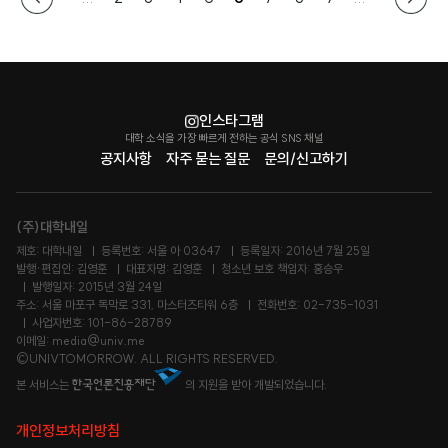
인스타그램
대학 소식을 가장 빠르게 전하는 공식 SNS 채널
공지사항
자주 묻는 질문
문의/신고하기
(주)대학내일
제호: 대학내일
등록번호: 서울 아 03647
등록일자: 2016년 7월 25일
발행·편집인: 김영훈
대표자명: 김영훈
청소년 보호 책임자: 홍승우
발행일자: 2015년 3월 24일
주소: 서울 마포구 독막로 331, 마스터즈타워 6층
전화번호: 02-735-1031
사업자번호: 101-86-28789
이메일: media@univ.me
©UNIVTOMORROW. ALL RIGHTS RESERVED.
본 서비스는
의 지원을 받아 개발되었습니다.
개인정보처리방침