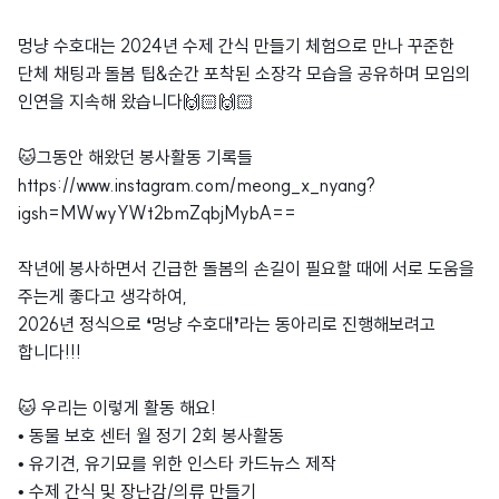
멍냥 수호대는 2024년 수제 간식 만들기 체험으로 만나 꾸준한
단체 채팅과 돌봄 팁&순간 포착된 소장각 모습을 공유하며 모임의
인연을 지속해 왔습니다🙌🏻🙌🏻
🐱그동안 해왔던 봉사활동 기록들
https://www.instagram.com/meong_x_nyang?
igsh=MWwyYWt2bmZqbjMybA==
작년에 봉사하면서 긴급한 돌봄의 손길이 필요할 때에 서로 도움을
주는게 좋다고 생각하여,
2026년 정식으로 ❛멍냥 수호대❜라는 동아리로 진행해보려고
합니다!!!
🐱 우리는 이렇게 활동 해요!
• 동물 보호 센터 월 정기 2회 봉사활동
• 유기견, 유기묘를 위한 인스타 카드뉴스 제작
• 수제 간식 및 장난감/의류 만들기