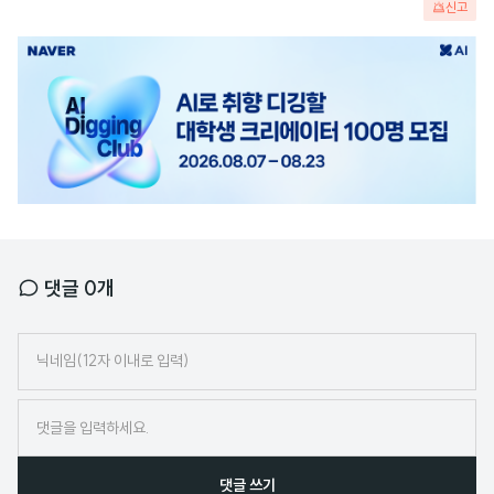
신고
광
고
배
너
댓글
0
개
닉
네
임
댓글 쓰기