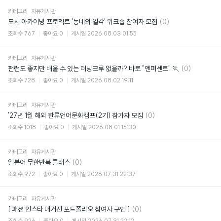
카테고리
자유게시판
댓
도시 아카이빙 프로젝트 '동네의 일각' 워크숍 참여자 모집
(0)
글
조회수
767
좋아요
0
게시일
2026.08.03 01:55
카테고리
자유게시판
댓
펀런도 좋지만 배울 수 있는 러닝크루 없을까? 바로 "엔퍼센트" 🏃
(0)
글
조회수
728
좋아요
0
게시일
2026.08.02 19:11
카테고리
자유게시판
댓
'27년 1월 해외 한류언어문화캠프(2기) 참가자 모집
(0)
글
조회수
1018
좋아요
0
게시일
2026.08.01 15:30
카테고리
자유게시판
댓
일본어 무한반복 클래스
(0)
글
조회수
972
좋아요
0
게시일
2026.07.31 22:37
카테고리
자유게시판
댓
[ 패션 인스타 매거진 포트폴리오 참여자 구인 ]
(0)
글
조회수
926
좋아요
0
게시일
2026.07.31 22:12