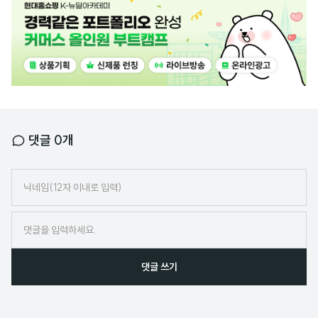
고
배
너
댓글
0
개
닉
네
임
댓글 쓰기