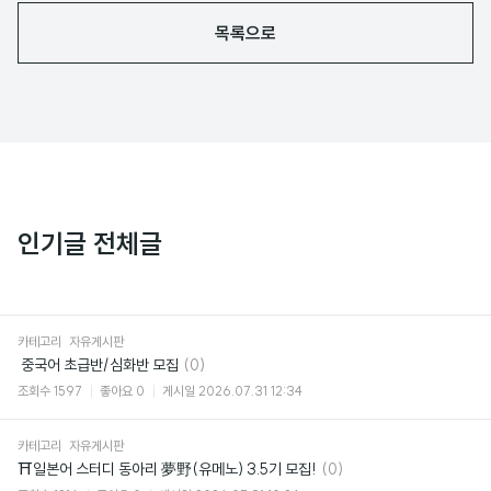
목록으로
인기글 전체글
카테고리
자유게시판
댓
​ 중국어 초급반/심화반 모집
(0)
글
조회수
1597
좋아요
0
게시일
2026.07.31 12:34
카테고리
자유게시판
댓
⛩일본어 스터디 동아리 夢野(유메노) 3.5기 모집!
(0)
글