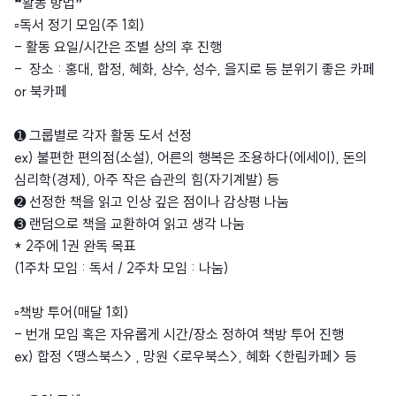
❝활동 방법❞
▫️독서 정기 모임(주 1회)
- 활동 요일/시간은 조별 상의 후 진행
- 장소 : 홍대, 합정, 혜화, 상수, 성수, 을지로 등 분위기 좋은 카페
or 북카페
➊ 그룹별로 각자 활동 도서 선정
ex) 불편한 편의점(소설), 어른의 행복은 조용하다(에세이), 돈의
심리학(경제), 아주 작은 습관의 힘(자기계발) 등
➋ 선정한 책을 읽고 인상 깊은 점이나 감상평 나눔
➌ 랜덤으로 책을 교환하여 읽고 생각 나눔
* 2주에 1권 완독 목표
(1주차 모임 : 독서 / 2주차 모임 : 나눔)
▫️책방 투어(매달 1회)
- 번개 모임 혹은 자유롭게 시간/장소 정하여 책방 투어 진행
ex) 합정 <땡스북스> , 망원 <로우북스>, 혜화 <한림카페> 등