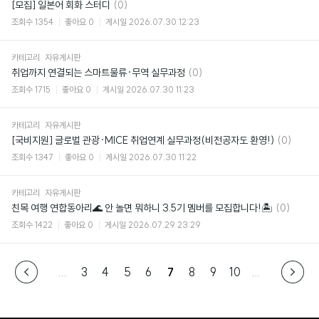
댓
[모집] 일본어 회화 스터디
(0)
글
조회수
1354
좋아요
0
게시일
2026.07.30 12:23
카테고리
자유게시판
댓
취업까지 연결되는 스마트물류·무역 실무과정
(0)
글
조회수
1715
좋아요
0
게시일
2026.07.30 11:23
카테고리
자유게시판
댓
[국비지원] 글로벌 관광·MICE 취업연계 실무과정(비전공자도 환영!)
(0)
글
조회수
1347
좋아요
0
게시일
2026.07.30 11:22
카테고리
자유게시판
댓
친목 여행 연합동아리🌊 안 놀면 뭐하니 3.5기 멤버를 모집합니다!🏝
(0)
글
조회수
1422
좋아요
0
게시일
2026.07.29 23:29
...
3
4
5
6
7
8
9
10
...