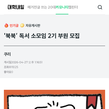
대
매거진
글 쓰는 20대
커뮤니티
캘린더
검
학
색
내
일
인기글
자유게시판
'북북’ 독서 소모임 2기 부원 모집
쿠리
게시일
2026-04-27 오후 1:16:51
조회수
11025
좋아요
0