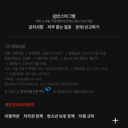
인스타그램
대학 소식을 가장 빠르게 전하는 공식 SNS 채널
공지사항
자주 묻는 질문
문의/신고하기
(주)대학내일
제호: 대학내일
등록번호: 서울 아 03647
등록일자: 2016년 7월 25일
발행·편집인: 김영훈
대표자명: 김영훈
청소년 보호 책임자: 홍승우
발행일자: 2015년 3월 24일
주소: 서울 마포구 독막로 331, 마스터즈타워 6층
전화번호: 02-735-1031
사업자번호: 101-86-28789
이메일: media@univ.me
©UNIVTOMORROW. ALL RIGHTS RESERVED.
본 서비스는
의 지원을 받아 개발되었습니다.
개인정보처리방침
이용약관
저작권 정책
청소년 보호 정책
이용 규칙
메