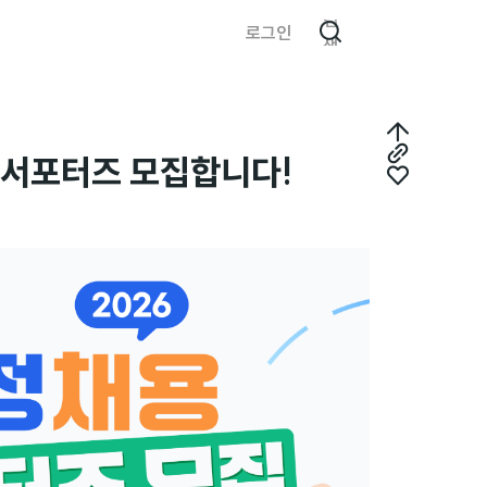
검
로그인
색
최
년 서포터즈 모집합니다!
링
상
좋
크
단
아
복
으
요
사
로