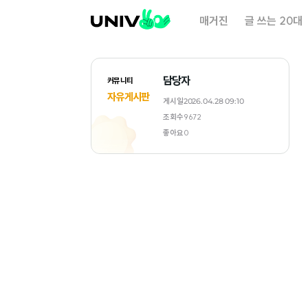
대
매거진
글 쓰는 20대
학
내
일
담당자
커뮤니티
자유게시판
게시일
2026.04.28 09:10
조회수
9672
좋아요
0