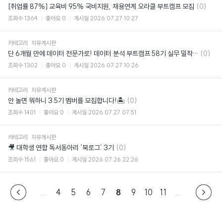
댓
[취업률 87%] 교육비 95% 국비지원, 채용연계 오라클 부트캠프 모집
(0)
글
조회수
1364
좋아요
0
게시일
2026.07.27 10:27
카테고리
자유게시판
댓
단 6개월 만에 데이터 전문가로! 데이터 분석 부트캠프 58기 실무 밀착형 커리큘럼
(0)
글
조회수
1302
좋아요
0
게시일
2026.07.27 10:26
카테고리
자유게시판
댓
안 놀면 뭐하니 3.5기 멤버를 모집합니다!🏝
(0)
글
조회수
1401
좋아요
0
게시일
2026.07.27 07:51
카테고리
자유게시판
댓
🎥 대학생 연합 독서동아리 ‘북로그’ 3기
(0)
글
조회수
1561
좋아요
0
게시일
2026.07.26 22:26
...
4
5
6
7
8
9
10
11
...