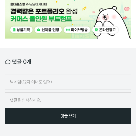
고
배
너
댓글
0
개
닉
네
임
댓글 쓰기