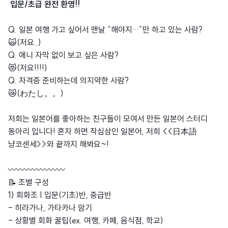
입문/초급 완전 환영!!
Q. 일본 여행 가고 싶어서 맨날 “해야지…”만 하고 있는 사람?
🙀(저요..)
Q. 애니 자막 없이 보고 싶은 사람?
😻(저요!!!!)
Q. 자격증 준비하는데 의지약한 사람?
😿(わたし。。)
저희는 일본어를 좋아하는 친구들이 모여서 만든 일본어 스터디
동아리 입니다! 혼자 하면 작심삼인 일본어, 저희 <<日本語
냥코센세>>와 끝까지 해봐요~!
〰️〰️〰️〰️〰️〰️〰️
📝 조별 구성
1) 회화조 | 입문(기초)반, 중급반
- 히라가나, 가타카나 암기
- 상황별 회화 꿀팁(ex. 여행, 카페, 음식점, 학교)