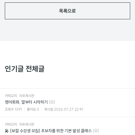
목록으로
인기글 전체글
카테고리
자유게시판
댓
영어회화, 말부터 시작하기
(0)
글
조회수
1391
좋아요
0
게시일
2026.07.27 22:41
카테고리
자유게시판
댓
🎤 [보컬 수강생 모집] 초보자를 위한 기본 발성 클래스
(0)