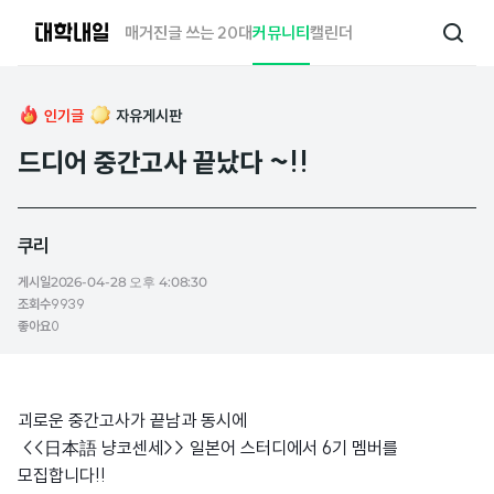
대
매거진
글 쓰는 20대
커뮤니티
캘린더
검
학
색
내
일
인기글
자유게시판
드디어 중간고사 끝났다 ~!!
쿠리
게시일
2026-04-28 오후 4:08:30
조회수
9939
좋아요
0
괴로운 중간고사가 끝남과 동시에
<<日本語 냥코센세>> 일본어 스터디에서 6기 멤버를
모집합니다!!