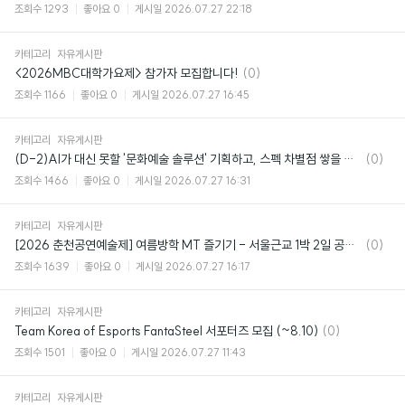
글
조회수
1293
좋아요
0
게시일
2026.07.27 22:18
카테고리
자유게시판
댓
<2026MBC대학가요제> 참가자 모집합니다!
(0)
글
조회수
1166
좋아요
0
게시일
2026.07.27 16:45
카테고리
자유게시판
댓
(D-2)AI가 대신 못할 '문화예술 솔루션' 기획하고, 스펙 차별점 쌓을 사람 주목!🔥
(0)
글
조회수
1466
좋아요
0
게시일
2026.07.27 16:31
카테고리
자유게시판
댓
[2026 춘천공연예술제] 여름방학 MT 즐기기 - 서울근교 1박 2일 공연 여행 패키지
(0)
글
조회수
1639
좋아요
0
게시일
2026.07.27 16:17
카테고리
자유게시판
댓
Team Korea of Esports FantaSteel 서포터즈 모집 (~8.10)
(0)
글
조회수
1501
좋아요
0
게시일
2026.07.27 11:43
카테고리
자유게시판