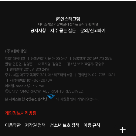
인스타그램
대학 소식을 가장 빠르게 전하는 공식 SNS 채널
공지사항
자주 묻는 질문
문의/신고하기
(주)대학내일
제호: 대학내일
등록번호: 서울 아 03647
등록일자: 2016년 7월 25일
발행·편집인: 김영훈
대표자명: 김영훈
청소년 보호 책임자: 홍승우
발행일자: 2015년 3월 24일
주소: 서울 마포구 독막로 331, 마스터즈타워 6층
전화번호: 02-735-1031
사업자번호: 101-86-28789
이메일: media@univ.me
©UNIVTOMORROW. ALL RIGHTS RESERVED.
본 서비스는
의 지원을 받아 개발되었습니다.
개인정보처리방침
이용약관
저작권 정책
청소년 보호 정책
이용 규칙
메