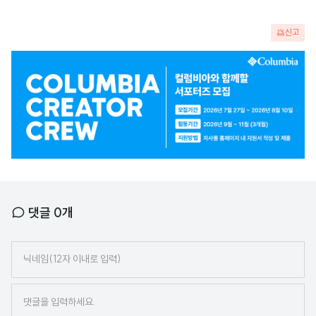
신고
광
고
배
너
댓글
0
개
닉
네
임