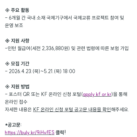
◈
주요 활동
- 6
개월 간 국내 소재 국제기구에서 국제교류 프로젝트 참여 및
운영 보조
◈
지원 사항
-
인턴 월급여
(
세전
2,336,880
원
)
및 관련 법령에 따른 보험 가입
◈
모집 기간
- 2026.4.23.(
목
)~5.21.(
목
) 18:00
◈
지원 방법
-
포스터
QR
또는
KF
온라인 신청 포털
(
apply.kf.or.kr
)
을 통해
온라인 접수
자세한 내용은
KF
온라인 신청 포털 공고문 내용을 확인
해주세요
.
*
공고문
:
https://buly.kr/9iHvfES
클릭
!