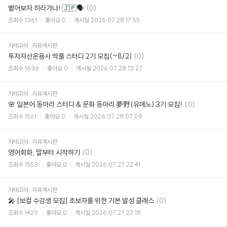
댓
뱉어보자 히라가나! 🇯🇵🗣️
(0)
글
조회수
1361
좋아요
0
게시일
2026.07.28 17:55
카테고리
자유게시판
댓
투자자산운용사 딱풀 스터디 2기 모집(~8/2)
(0)
글
조회수
1636
좋아요
0
게시일
2026.07.28 13:27
카테고리
자유게시판
댓
🌸 일본어 동아리 스터디 & 문화 동아리 夢野(유메노) 3기 모집!
(0)
글
조회수
1561
좋아요
0
게시일
2026.07.28 07:09
카테고리
자유게시판
댓
영어회화, 말부터 시작하기
(0)
글
조회수
1553
좋아요
0
게시일
2026.07.27 22:41
카테고리
자유게시판
댓
🎤 [보컬 수강생 모집] 초보자를 위한 기본 발성 클래스
(0)
글
조회수
1429
좋아요
0
게시일
2026.07.27 22:18