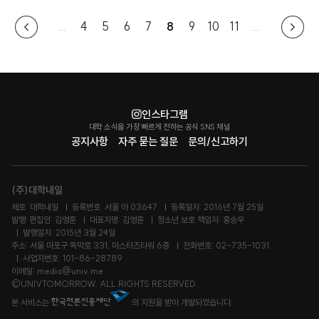
...
4
5
6
7
8
9
10
11
...
인스타그램
대학 소식을 가장 빠르게 전하는 공식 SNS 채널
공지사항
자주 묻는 질문
문의/신고하기
(주)대학내일
제호: 대학내일
등록번호: 서울 아 03647
등록일자: 2016년 7월 25일
발행·편집인: 김영훈
대표자명: 김영훈
청소년 보호 책임자: 홍승우
발행일자: 2015년 3월 24일
주소: 서울 마포구 독막로 331, 마스터즈타워 6층
전화번호: 02-735-1031
사업자번호: 101-86-28789
이메일: media@univ.me
©UNIVTOMORROW. ALL RIGHTS RESERVED.
본 서비스는
의 지원을 받아 개발되었습니다.