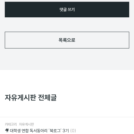
댓글 쓰기
목록으로
자유게시판 전체글
카테고리
자유게시판
댓
🎥 대학생 연합 독서동아리 ‘북로그’ 3기
(0)