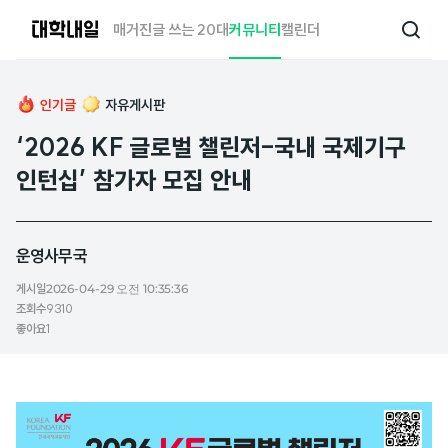
대
매거진
글 쓰는 20대
커뮤니티
캘린더
검
학
색
내
일
인기글
자유게시판
‘2026 KF 글로벌 챌린저-국내 국제기구
인턴십’ 참가자 모집 안내
운영사무국
게시일
2026-04-29 오전 10:35:36
조회수
9310
좋아요
1