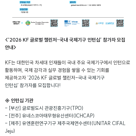
<‘
2026 KF
글로벌 챌린저
-
국내 국제기구 인턴십
’
참가자
모집
안내
>
KF
는 대한민국 차세대 인재들이 국내 주요 국제기구에서 인턴으로
활동하며
,
국제 감각과 실무 경험을 쌓을 수 있는 기회를
제공하고자
’2026
KF
글로벌 챌린저
-
국내 국제기구
인턴십
'
참가자를 모집합니다
!
◈
인턴십 기관
- [
부산
]
글로벌도시 관광진흥기구
(TPO)
- [
전주
]
유네스코아태무형유산센터
(ICHCAP)
- [
제주
]
유엔훈련연구기구 제주국제연수센터
(UNITAR CIFAL
Jeju)