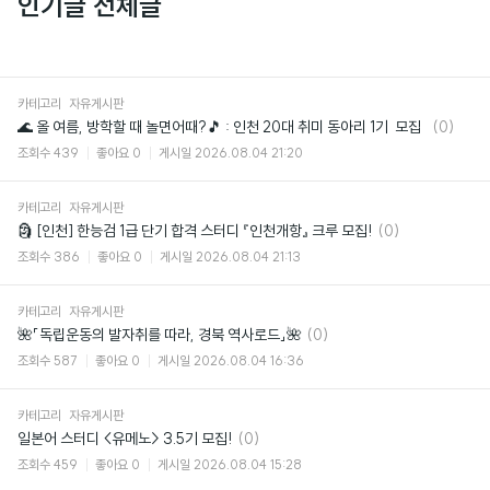
인기글 전체글
카테고리
자유게시판
댓
🌊 올 여름, 방학할 때 놀면어때?🎵 : 인천 20대 취미 동아리 1기 모집
(0)
글
조회수
439
좋아요
0
게시일
2026.08.04 21:20
카테고리
자유게시판
댓
🗿 [인천] 한능검 1급 단기 합격 스터디 『인천개항』 크루 모집!
(0)
글
조회수
386
좋아요
0
게시일
2026.08.04 21:13
카테고리
자유게시판
댓
🌺「독립운동의 발자취를 따라, 경북 역사로드」🌺
(0)
글
조회수
587
좋아요
0
게시일
2026.08.04 16:36
카테고리
자유게시판
댓
일본어 스터디 <유메노> 3.5기 모집!
(0)
글
조회수
459
좋아요
0
게시일
2026.08.04 15:28