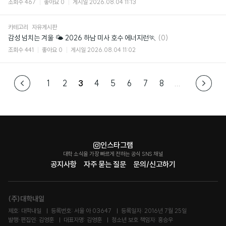
조회수
467
좋아요
0
게시일
2026.08.04 11:13
카테고리
자유게시판
댓
감성 넘치는 겨울 🌤️ 2026 하남 미사 호수 에너지런🏃
(0)
글
조회수
441
좋아요
0
게시일
2026.08.04 11:02
1
2
3
4
5
6
7
8
...
인스타그램
대학 소식을 가장 빠르게 전하는 공식 SNS 채널
공지사항
자주 묻는 질문
문의/신고하기
(주)대학내일
제호: 대학내일
등록번호: 서울 아 03647
등록일자: 2016년 7월 25일
발행·편집인: 김영훈
대표자명: 김영훈
청소년 보호 책임자: 홍승우