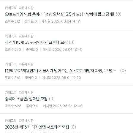
카테고리
자유게시판
댓
🎲보드게임 연합 동아리 ‘청년 오락실‘ 3.5기 모집 : 방학에 짧고 굵게!
(0)
글
조회수
512
좋아요
0
게시일
2026.08.04 14:19
카테고리
자유게시판
댓
제 4기 KOICA 귀국인재 리크루터 모집
(0)
글
조회수
270
좋아요
0
게시일
2026.08.04 13:40
카테고리
자유게시판
댓
[전액무료/채용연계] 서울시가 밀어주는 AI·로봇 개발자 과정, 24명만 뽑아요 🤖
(0)
글
조회수
561
좋아요
0
게시일
2026.08.04 12:20
카테고리
자유게시판
댓
중국어 초급반/심화반 모집
(0)
글
조회수
628
좋아요
0
게시일
2026.08.04 12:00
카테고리
자유게시판
댓
2026년 제16기 디자인맵 서포터즈 모집
(0)
글