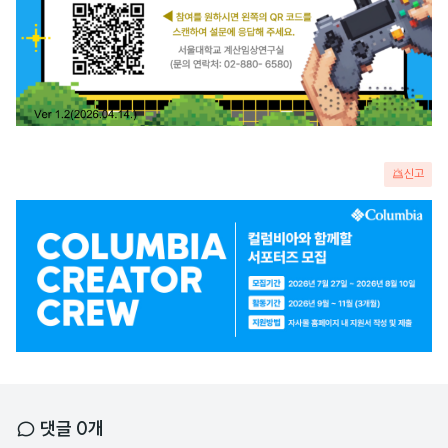
신고
광
고
배
너
댓글
0
개