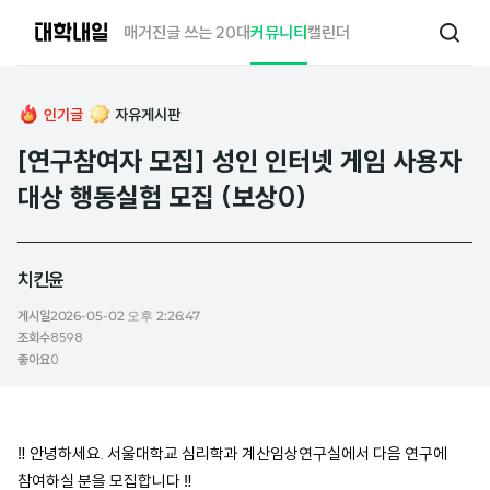
대
매거진
글 쓰는 20대
커뮤니티
캘린더
검
학
색
내
일
인기글
자유게시판
[연구참여자 모집] 성인 인터넷 게임 사용자
대상 행동실험 모집 (보상0)
치킨윤
게시일
2026-05-02 오후 2:26:47
조회수
8598
좋아요
0
‼️ 안녕하세요. 서울대학교 심리학과 계산임상연구실에서 다음 연구에
참여하실 분을 모집합니다 ‼️