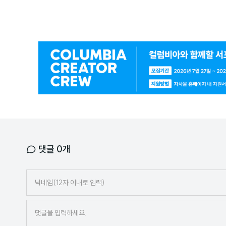
광
고
배
너
댓글
0
개
닉
네
임