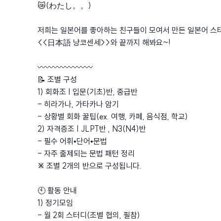
😿(わたし。。)
저희는 일본어를 좋아하는 친구들이 모여서 만든 일본어 스터
<<日本語 냥코센세>>와 끝까지 해봐요~!
〰️〰️〰️〰️〰️〰️〰️
📝 조별 구성
1) 회화조 | 입문(기초)반, 중급반
- 히라가나, 가타카나 암기
- 상황별 회화 꿀팁(ex. 여행, 카페, 음식점, 학교)
2) 자격증조 | JLPT반 , N3(N4)반
- 필수 어휘•단어•문법
- 자주 출제되는 문법 패턴 정리
※
조별 2개의 반으로 구성됩니다.
🕙 활동 안내
1) 정기모임
- 월 2회 스터디(조별 협의, 필참)