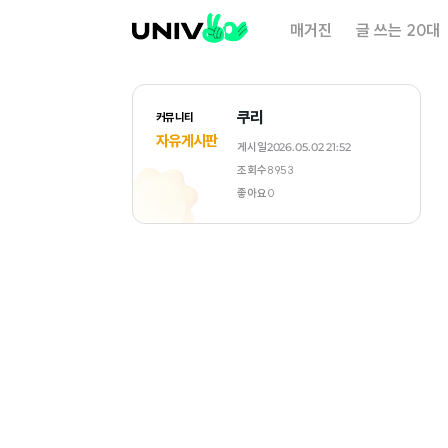
대
매거진
글 쓰는 20대
학
내
일
쿠리
커뮤니티
자유게시판
게시일
2026.05.02 21:52
조회수
8953
좋아요
0