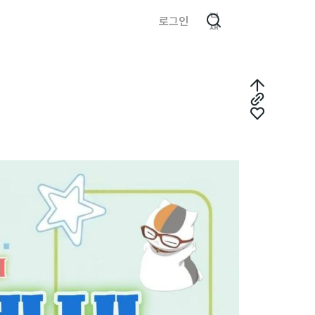
검
로그인
색
최
링
상
좋
크
단
아
복
으
요
사
로