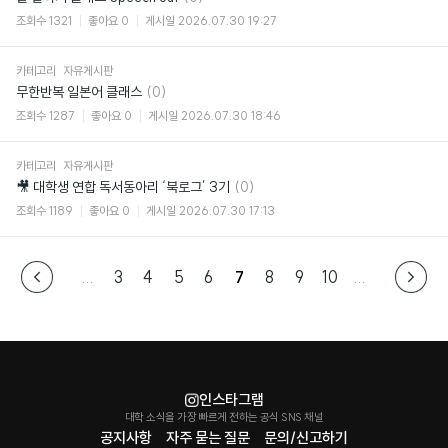
글
조회수
1321
좋아요
0
게시일
2026.07.30 19:27
카테고리
자유게시판
댓
무한반복 일본어 클래스
(0)
글
조회수
1287
좋아요
0
게시일
2026.07.30 18:46
카테고리
자유게시판
댓
🎥 대학생 연합 독서동아리 ‘북로그’ 3기
(0)
글
조회수
1189
좋아요
0
게시일
2026.07.30 17:13
...
3
4
5
6
7
8
9
10
...
인스타그램
대학 소식을 가장 빠르게 전하는 공식 SNS 채널
공지사항
자주 묻는 질문
문의/신고하기