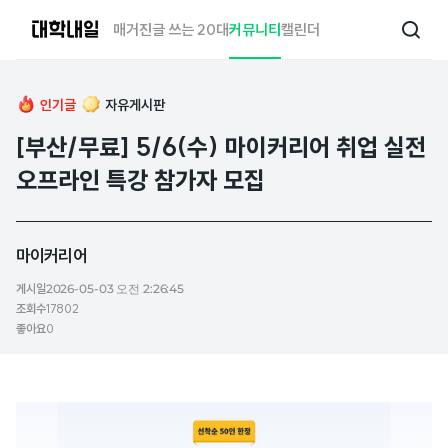
대
매거진
글 쓰는 20대
커뮤니티
캘린더
검
학
색
내
일
인기글
자유게시판
[부산/무료] 5/6(수) 마이커리어 취업 실전
오프라인 특강 참가자 모집
마이커리어
게시일
2026-05-03 오전 2:26:45
조회수
17802
좋아요
0