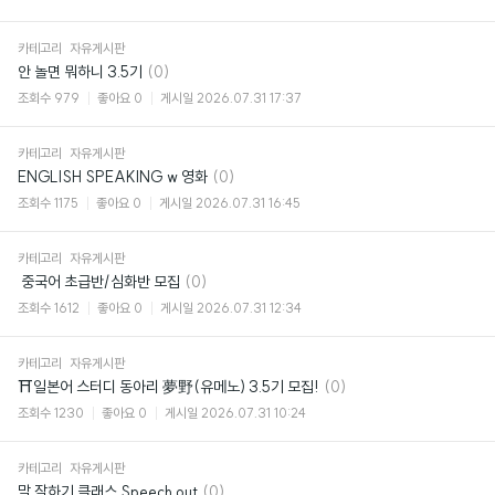
카테고리
자유게시판
댓
안 놀면 뭐하니 3.5기
(0)
글
조회수
979
좋아요
0
게시일
2026.07.31 17:37
카테고리
자유게시판
댓
ENGLISH SPEAKING w 영화
(0)
글
조회수
1175
좋아요
0
게시일
2026.07.31 16:45
카테고리
자유게시판
댓
​ 중국어 초급반/심화반 모집
(0)
글
조회수
1612
좋아요
0
게시일
2026.07.31 12:34
카테고리
자유게시판
댓
⛩일본어 스터디 동아리 夢野(유메노) 3.5기 모집!
(0)
글
조회수
1230
좋아요
0
게시일
2026.07.31 10:24
카테고리
자유게시판
댓
말 잘하기 클래스 Speech out
(0)