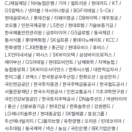
CJ제일제당 / NH농협은행 / 기아 / 셀트리온 / 현대카드 / KT /
GS칼텍스 / 넷마블 / 아시아나항공 / BGF리테일 / S-Oil /
현대글로비스 / 롯데건설 / 티웨이항공 / DB하이텍 / 제주항공 /
코오롱 / 인천국제공항 / LS전선 / 현대로템 / 기술보증기금 /
한국제품안전관리원 / 금호타이어 / GS글로벌 / 동국제강 /
동서식품 / 롯데백화점 / SK실트론 / 롯데이노베이트 / KCC /
한화생명 / CJ대한통운 / 종근당 / 현대모비스 / 휴비스 /
LX인터내셔널 / 퍼시스 / SK바이오텍 / 삼성바이오로직스 /
에어부산 / GS리테일 / 현대모비언트 / 남해화학 / 지역농협 /
농협중앙회 / SK바이오사이언스 / 한화시스템 / 대한적십자사 /
한미그룹 / 코엑스 / 한국항공우주산업 / 한화오션 / 삼성전자 /
국민연금공단 / 한국투자증권 / 한국주택금융공사 / 한국철도공사 /
서울관광재단 / 한국수자원공사 / 인천교통공사 / 기초과학연구원 /
국민건강보험공단 / 한국토지주택공사 / DN솔루션즈 / 넥센타이어
/ 풍산 / 신용보증기금 / 현대건설 / 한화솔루션 / 강원랜드 /
LG에너지솔루션 / 현대중공업 / SK텔레콤 / 효성그룹 /
두산에너빌리티 / CJ올리브영 / 유한양행 / 오리온 / 린데코리아 /
사조대림 / 동국제약 / 넥슨 / 농심 / 국민은행 / IBK기업은행 /