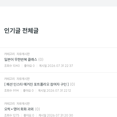
인기글 전체글
카테고리
자유게시판
댓
일본어 무한반복 클래스
(0)
글
조회수
1040
좋아요
0
게시일
2026.07.31 22:37
카테고리
자유게시판
댓
[ 패션 인스타 매거진 포트폴리오 참여자 구인 ]
(0)
글
조회수
994
좋아요
0
게시일
2026.07.31 22:12
카테고리
자유게시판
댓
오픽 • 영어 회화 과외
(0)
글
조회수
1275
좋아요
0
게시일
2026.07.31 20:30