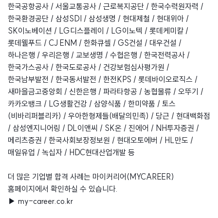
한국공항공사 / 서울교통공사 / 근로복지공단 / 한국수력원자력 /
한국환경공단 / 삼성SDI / 삼성생명 / 현대제철 / 현대위아 /
SK이노베이션 / LG디스플레이 / LG이노텍 / 롯데케미칼 /
롯데웰푸드 / CJ ENM / 한화큐셀 / GS건설 / 대우건설 /
하나은행 / 우리은행 / 교보생명 / 수협은행 / 한국전력공사 /
한국가스공사 / 한국도로공사 / 건강보험심사평가원 /
한국남부발전 / 한국동서발전 / 한전KPS / 롯데바이오로직스 /
새마을금고중앙회 / 신한은행 / 파라타항공 / 농협물류 / 오뚜기 /
카카오뱅크 / LG생활건강 / 삼양식품 / 한미약품 / 토스
(비바리퍼블리카) / 우아한형제들(배달의민족) / 당근 / 현대백화점
/ 삼성엔지니어링 / DL이앤씨 / SK온 / 진에어 / NH투자증권 /
메리츠증권 / 한국사회보장정보원 / 현대오토에버 / HL만도 /
매일유업 / 녹십자 / HDC현대산업개발 등
더 많은 기업별 합격 사례는 마이커리어(MYCAREER)
홈페이지에서 확인하실 수 있습니다.
▶ my-career.co.kr