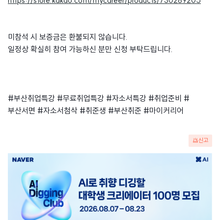
https://store.kakao.com/mycareer/products/730289205
미참석 시 보증금은 환불되지 않습니다.
일정상 확실히 참여 가능하신 분만 신청 부탁드립니다.
#부산취업특강 #무료취업특강 #자소서특강 #취업준비 #
부산서면 #자소서첨삭 #취준생 #부산취준 #마이커리어
신고
광
고
배
너