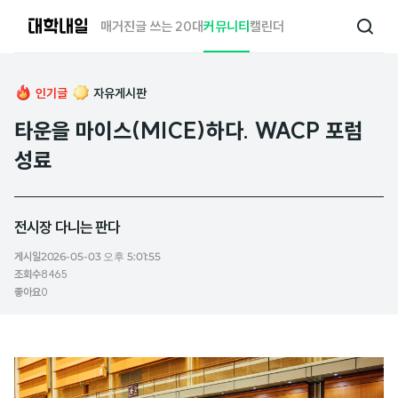
대
매거진
글 쓰는 20대
커뮤니티
캘린더
검
학
색
내
일
인기글
자유게시판
타운을 마이스(MICE)하다. WACP 포럼
성료
전시장 다니는 판다
게시일
2026-05-03 오후 5:01:55
조회수
8465
좋아요
0