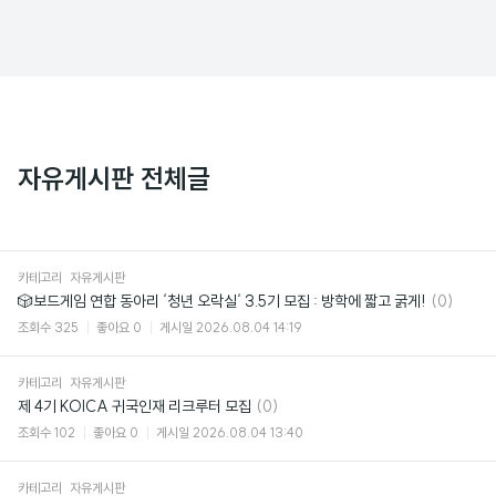
자유게시판 전체글
카테고리
자유게시판
댓
🎲보드게임 연합 동아리 ‘청년 오락실‘ 3.5기 모집 : 방학에 짧고 굵게!
(0)
글
조회수
325
좋아요
0
게시일
2026.08.04 14:19
카테고리
자유게시판
댓
제 4기 KOICA 귀국인재 리크루터 모집
(0)
글
조회수
102
좋아요
0
게시일
2026.08.04 13:40
카테고리
자유게시판