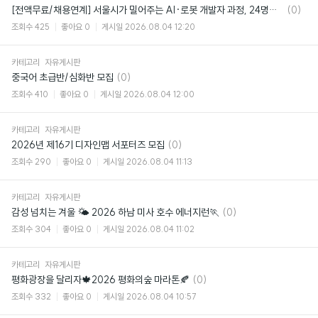
댓
[전액무료/채용연계] 서울시가 밀어주는 AI·로봇 개발자 과정, 24명만 뽑아요 🤖
(0)
글
조회수
425
좋아요
0
게시일
2026.08.04 12:20
카테고리
자유게시판
댓
중국어 초급반/심화반 모집
(0)
글
조회수
410
좋아요
0
게시일
2026.08.04 12:00
카테고리
자유게시판
댓
2026년 제16기 디자인맵 서포터즈 모집
(0)
글
조회수
290
좋아요
0
게시일
2026.08.04 11:13
카테고리
자유게시판
댓
감성 넘치는 겨울 🌤️ 2026 하남 미사 호수 에너지런🏃
(0)
글
조회수
304
좋아요
0
게시일
2026.08.04 11:02
카테고리
자유게시판
댓
평화광장을 달리자🍁2026 평화의숲 마라톤🍂
(0)
글
조회수
332
좋아요
0
게시일
2026.08.04 10:57