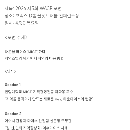
제목: 2026 제5회 WACP 포럼
장소: 코엑스 D홀 올댓트래블 컨퍼런스장
일시: 4/30 목요일
<포럼 주제>
타운을 마이스(MICE)하다.
지역소멸의 위기에서 지역의 대응 방법
<연사>
Session 1
한림대학교 MICE 기획경영전공 이화봉 교수
"지역을 움직이게 만드는 새로운 Key, 타운마이스의 현황"
Session 2
여수시 관광과 마이스 산업팀 신은정 주무관
"점,선,면의 지역활성화: 여수마이스 사례