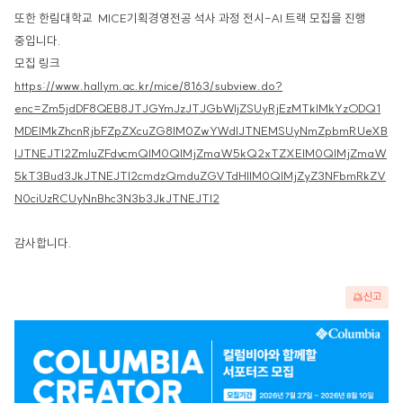
또한 한림대학교 MICE기획경영전공 석사 과정 전시-AI 트랙 모집을 진행
중입니다.
모집 링크
https://www.hallym.ac.kr/mice/8163/subview.do?
enc=Zm5jdDF8QEB8JTJGYmJzJTJGbWljZSUyRjEzMTklMkYzODQ1
MDElMkZhcnRjbFZpZXcuZG8lM0ZwYWdlJTNEMSUyNmZpbmRUeXB
lJTNEJTI2ZmluZFdvcmQlM0QlMjZmaW5kQ2xTZXElM0QlMjZmaW
5kT3Bud3JkJTNEJTI2cmdzQmduZGVTdHIlM0QlMjZyZ3NFbmRkZV
N0ciUzRCUyNnBhc3N3b3JkJTNEJTI2
감사합니다.
신고
광
고
배