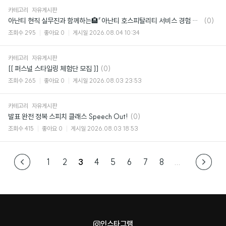
카테고리
자유게시판
댓
아난티 현직 실무진과 함께하는🏨「아난티 호스피탈리티 서비스 경험 디자인 아카데미」
(0)
글
조회수
295
좋아요
0
게시일
2026.08.04 10:34
카테고리
자유게시판
댓
[[ 퍼스널 스타일링 체험단 모집 ]]
(0)
글
조회수
265
좋아요
0
게시일
2026.08.03 23:53
카테고리
자유게시판
댓
발표 완전 정복 스피치 클래스 Speech Out!
(0)
글
조회수
415
좋아요
0
게시일
2026.08.03 18:53
1
2
3
4
5
6
7
8
...
인스타그램