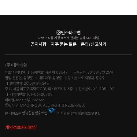
인스타그램
대학 소식을 가장 빠르게 전하는 공식 SNS 채널
공지사항
자주 묻는 질문
문의/신고하기
(주)대학내일
제호: 대학내일
등록번호: 서울 아 03647
등록일자: 2016년 7월 25일
발행·편집인: 김영훈
대표자명: 김영훈
청소년 보호 책임자: 홍승우
발행일자: 2015년 3월 24일
주소: 서울 마포구 독막로 331, 마스터즈타워 6층
전화번호: 02-735-1031
사업자번호: 101-86-28789
이메일: media@univ.me
©UNIVTOMORROW. ALL RIGHTS RESERVED.
본 서비스는
의 지원을 받아 개발되었습니다.
개인정보처리방침