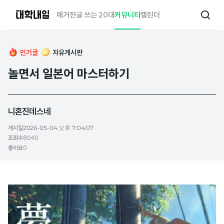
대
매거진
글 쓰는 20대
커뮤니티
캘린더
검
학
색
내
일
인기글
자유게시판
놀면서 일본어 마스터하기
니혼진데스네
게시일
2026-05-04 오후 7:04:07
조회수
8040
좋아요
0