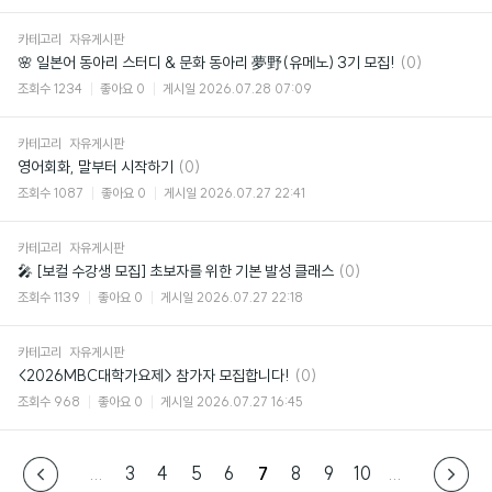
카테고리
자유게시판
댓
🌸 일본어 동아리 스터디 & 문화 동아리 夢野(유메노) 3기 모집!
(0)
글
조회수
1234
좋아요
0
게시일
2026.07.28 07:09
카테고리
자유게시판
댓
영어회화, 말부터 시작하기
(0)
글
조회수
1087
좋아요
0
게시일
2026.07.27 22:41
카테고리
자유게시판
댓
🎤 [보컬 수강생 모집] 초보자를 위한 기본 발성 클래스
(0)
글
조회수
1139
좋아요
0
게시일
2026.07.27 22:18
카테고리
자유게시판
댓
<2026MBC대학가요제> 참가자 모집합니다!
(0)
글
조회수
968
좋아요
0
게시일
2026.07.27 16:45
...
3
4
5
6
7
8
9
10
...