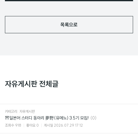
목록으로
자유게시판 전체글
카테고리
자유게시판
댓
⛩일본어 스터디 동아리 夢野(유메노) 3.5기 모집!
(0)
글
조회수
918
좋아요
0
게시일
2026.07.29 17:12