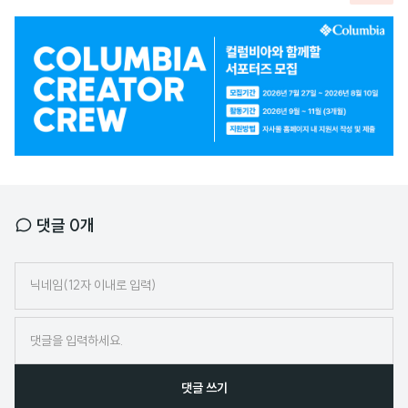
광
고
배
너
댓글
0
개
닉
네
임
댓글 쓰기