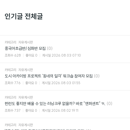
인기글 전체글
카테고리
자유게시판
댓
중국어초급반/심화반 모집
(0)
글
조회수
628
좋아요
0
게시일
2026.08.03 07:10
카테고리
자유게시판
댓
도시 아카이빙 프로젝트 '동네의 일각' 워크숍 참여자 모집
(0)
글
조회수
776
좋아요
0
게시일
2026.08.03 01:55
카테고리
자유게시판
댓
펀런도 좋지만 배울 수 있는 러닝크루 없을까? 바로 "엔퍼센트" 🏃
(0)
글
조회수
737
좋아요
0
게시일
2026.08.02 19:11
카테고리
자유게시판