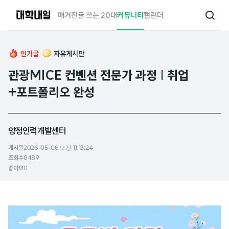
대
매거진
글 쓰는 20대
커뮤니티
캘린더
검
학
색
내
일
인기글
자유게시판
관광MICE 컨벤션 전문가 과정 | 취업
+포트폴리오 완성
양정인력개발센터
게시일
2026-05-06 오전 11:13:24
조회수
8489
좋아요
0