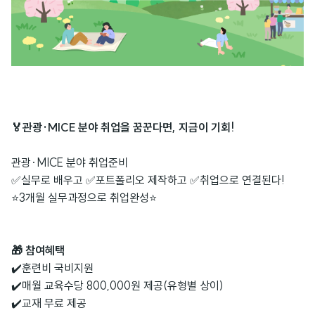
🏅
관광
·MICE
분야 취업을 꿈꾼다면
,
지금이 기회
!
관광
·MICE
분야 취업준비
✅
실무로 배우고
✅
포트폴리오 제작하고
✅
취업으로 연결된다
!
⭐
3
개월 실무과정으로 취업완성
⭐
🎁 참여혜택
✔️훈련비 국비지원
✔️매월 교육수당 800,000원 제공(유형별 상이)
✔️교재 무료 제공