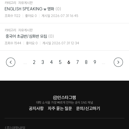
카테고리
자유게시판
댓
ENGLISH SPEAKING w 영화
(0)
글
조회수
1122
좋아요
0
게시일
2026.07.31 16:45
카테고리
자유게시판
댓
​ 중국어 초급반/심화반 모집
(0)
글
조회수
1544
좋아요
0
게시일
2026.07.31 12:34
...
2
3
4
5
6
7
8
9
...
인스타그램
대학 소식을 가장 빠르게 전하는 공식 SNS 채널
공지사항
자주 묻는 질문
문의/신고하기
(주)대학내일