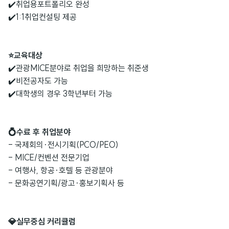
✔️
취업용️포트폴리오 완성
✔️1:1취업컨설팅 제공
⭐교육대상
✔️관광MICE분야로 취업을 희망하는 취준생
✔️비전공자도 가능
✔️대학생의 경우 3학년부터 가능
💍수료 후 취업분야
- 국제회의·전시기획(PCO/PEO)
- MICE/컨벤션 전문기업
- 여행사, 항공·호텔 등 관광분야
- 문화공연기획/광고·홍보기획사 등
💎실무중심 커리큘럼